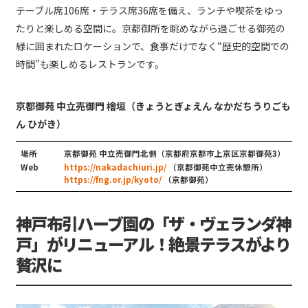
テーブル席106席・テラス席36席を備え、ランチや喫茶をゆっ
たりと楽しめる空間に。京都御所を眺めながら過ごせる御苑の
緑に囲まれたロケーションで、食事だけでなく“歴史的空間での
時間”も楽しめるレストランです。
京都御苑 中立売御門 檜垣（きょうとぎょえん なかだちうりごも
ん ひがき）
場所
京都御苑 中立売御門北側（京都府京都市上京区京都御苑3）
Web
https://nakadachiuri.jp/
（京都御苑中立売休憩所）
https://fng.or.jp/kyoto/
（京都御苑）
神戸布引ハーブ園の「ザ・ヴェランダ神
戸」がリニューアル！絶景テラスがより
贅沢に