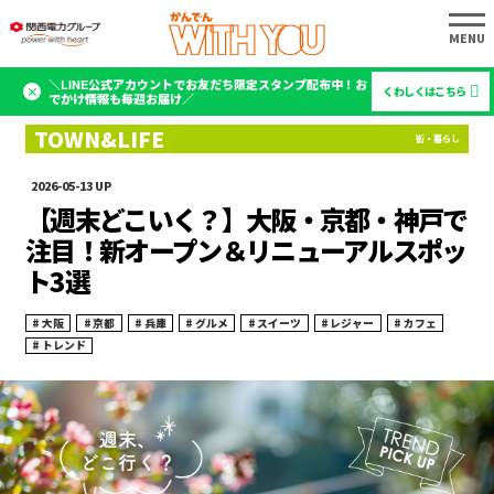
＼LINE公式アカウントでお友だち限定スタンプ配布中！お
くわしくはこちら
でかけ情報も毎週お届け／
2026-05-13
【週末どこいく？】大阪・京都・神戸で
注目！新オープン＆リニューアルスポッ
ト3選
大阪
京都
兵庫
グルメ
スイーツ
レジャー
カフェ
トレンド