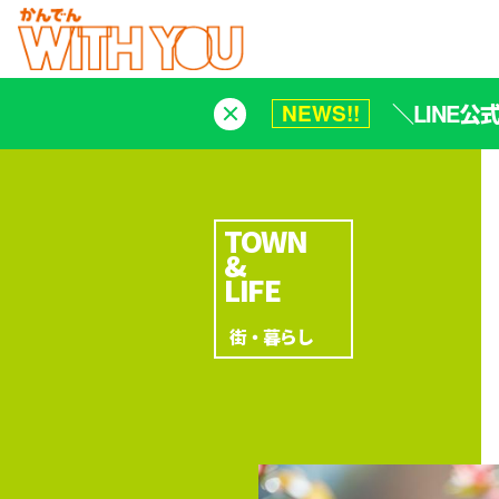
＼LINE
NEWS!!