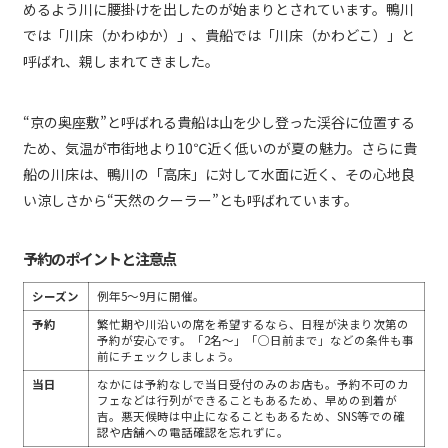
めるよう川に腰掛けを出したのが始まりとされています。鴨川
では「川床（かわゆか）」、貴船では「川床（かわどこ）」と
呼ばれ、親しまれてきました。
“京の奥座敷”と呼ばれる貴船は山を少し登った渓谷に位置する
ため、気温が市街地より10℃近く低いのが夏の魅力。さらに貴
船の川床は、鴨川の「高床」に対して水面に近く、その心地良
い涼しさから“天然のクーラー”とも呼ばれています。
予約のポイントと注意点
シーズン
例年5～9月に開催。
予約
繁忙期や川沿いの席を希望するなら、日程が決まり次第の
予約が安心です。「2名〜」「◯日前まで」などの条件も事
前にチェックしましょう。
当日
なかには予約なしで当日受付のみのお店も。予約不可のカ
フェなどは行列ができることもあるため、早めの到着が
吉。悪天候時は中止になることもあるため、SNS等での確
認や店舗への電話確認を忘れずに。