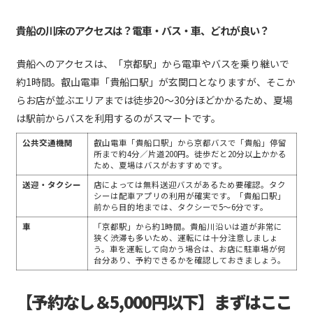
貴船の川床のアクセスは？電車・バス・車、どれが良い？
貴船へのアクセスは、「京都駅」から電車やバスを乗り継いで
約1時間。叡山電車「貴船口駅」が玄関口となりますが、そこか
らお店が並ぶエリアまでは徒歩20〜30分ほどかかるため、夏場
は駅前からバスを利用するのがスマートです。
公共交通機関
叡山電車「貴船口駅」から京都バスで「貴船」停留
所まで約4分／片道200円。徒歩だと20分以上かかる
ため、夏場はバスがおすすめです。
送迎・タクシー
店によっては無料送迎バスがあるため要確認。タク
シーは配車アプリの利用が確実です。「貴船口駅」
前から目的地までは、タクシーで5～6分です。
車
「京都駅」から約1時間。貴船川沿いは道が非常に
狭く渋滞も多いため、運転には十分注意しましょ
う。車を運転して向かう場合は、お店に駐車場が何
台分あり、予約できるかを確認しておきましょう。
【予約なし＆5,000円以下】まずはここ