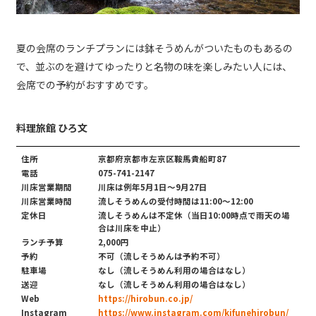
夏の会席のランチプランには鉢そうめんがついたものもあるの
で、並ぶのを避けてゆったりと名物の味を楽しみたい人には、
会席での予約がおすすめです。
料理旅館 ひろ文
住所
京都府京都市左京区鞍馬貴船町87
電話
075-741-2147
川床営業期間
川床は例年5月1日～9月27日
川床営業時間
流しそうめんの受付時間は11:00～12:00
定休日
流しそうめんは不定休（当日10:00時点で雨天の場
合は川床を中止）
ランチ予算
2,000円
予約
不可（流しそうめんは予約不可）
駐車場
なし（流しそうめん利用の場合はなし）
送迎
なし（流しそうめん利用の場合はなし）
Web
https://hirobun.co.jp/
Instagram
https://www.instagram.com/kifunehirobun/