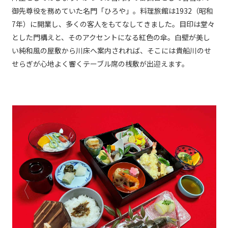
御先尊役を務めていた名門「ひろや」。料理旅館は1932（昭和
7年）に開業し、多くの客人をもてなしてきました。目印は堂々
とした門構えと、そのアクセントになる紅色の傘。白壁が美し
い純和風の屋敷から川床へ案内されれば、そこには貴船川のせ
せらぎが心地よく響くテーブル席の桟敷が出迎えます。