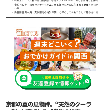
右源太｜エリア最大級の開放感！名物クラフトビールと楽しむ至高の京懐石
貴船 べにや｜初夏のウナギも絶品。赤と緑のもみじに包まれる野趣豊かなグ
ルメ
鳥居茶屋 真々庵｜夏季限定の特別空間。心尽くしのおもてなしに癒やされる
京都の夏の風物詩。“天然のクーラ