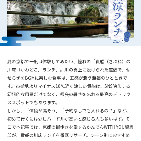
夏の京都で一度は体験してみたい、憧れの「貴船（きぶね）の
川床（かわどこ）ランチ」。川の真上に設けられた座敷で、せ
せらぎをBGMに楽しむ食事は、五感が潤う至福のひとときで
す。市街地よりマイナス10℃近く涼しい貴船は、SNS映えする
幻想的な風景だけでなく、都会の暑さを忘れる最高のデトック
ススポットでもあります。
しかし、「値段が高そう」「予約なしでも入れるの？」など、
初めて行くには少しハードルが高いと感じる人も多いはず。そ
こで本記事では、京都の街歩きを愛するかんでんWITH YOU編集
部が、貴船の川床ランチを徹底リサーチ。シーン別におすすめ