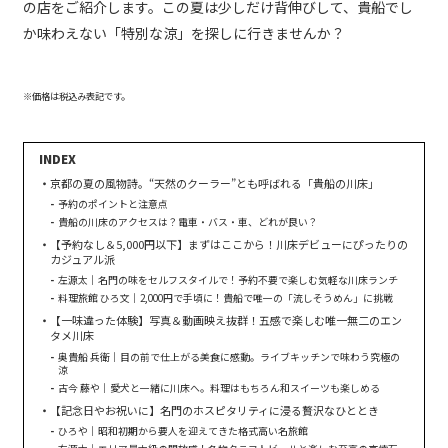
の店をご紹介します。この夏は少しだけ背伸びして、貴船でし
か味わえない「特別な涼」を探しに行きませんか？
※価格は税込み表記です。
京都の夏の風物詩。“天然のクーラー”とも呼ばれる「貴船の川床」
予約のポイントと注意点
貴船の川床のアクセスは？電車・バス・車、どれが良い？
【予約なし＆5,000円以下】まずはここから！川床デビューにぴったりの
カジュアル派
左源太｜名門の味をセルフスタイルで！予約不要で楽しむ気軽な川床ランチ
料理旅館 ひろ文｜2,000円で手頃に！貴船で唯一の「流しそうめん」に挑戦
【一味違った体験】写真＆動画映え抜群！五感で楽しむ唯一無二のエン
タメ川床
奥貴船 兵衛｜目の前で仕上がる美食に感動。ライブキッチンで味わう究極の
涼
古今 藤や｜愛犬と一緒に川床へ。料理はもちろん和スイーツも楽しめる
【記念日やお祝いに】名門のホスピタリティに浸る贅沢なひととき
ひろや｜昭和初期から要人を迎えてきた格式高い名旅館