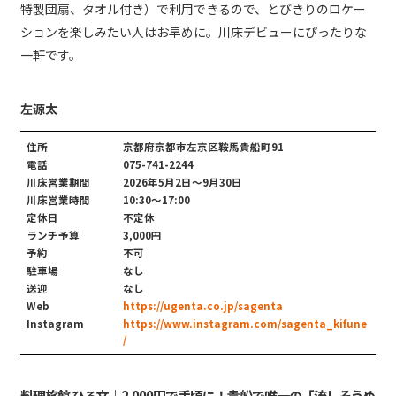
特製団扇、タオル付き）で利用できるので、とびきりのロケー
ションを楽しみたい人はお早めに。川床デビューにぴったりな
一軒です。
左源太
住所
京都府京都市左京区鞍馬貴船町91
電話
075-741-2244
川床営業期間
2026年5月2日～9月30日
川床営業時間
10:30～17:00
定休日
不定休
ランチ予算
3,000円
予約
不可
駐車場
なし
送迎
なし
Web
https://ugenta.co.jp/sagenta
Instagram
https://www.instagram.com/sagenta_kifune
/
料理旅館 ひろ文｜2,000円で手頃に！貴船で唯一の「流しそうめ