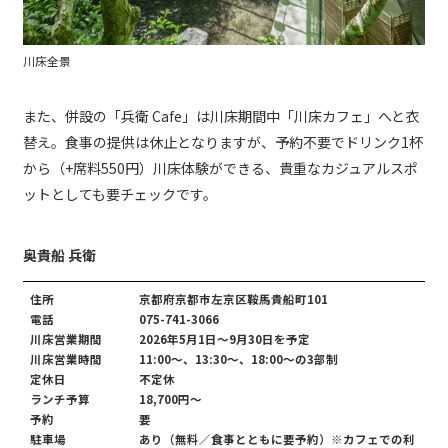
川床全景
また、併設の「兵衛 Cafe」は川床期間中「川床カフェ」へと衣
替え。食事の提供は休止となりますが、予約不要でドリンク1杯
から（+席料550円）川床体験ができる、貴重なカジュアルスポ
ットとしても要チェックです。
奥貴船 兵衛
住所
京都府京都市左京区鞍馬貴船町101
電話
075-741-3066
川床営業期間
2026年5月1日～9月30日を予定
川床営業時間
11:00～、13:30～、18:00～の3部制
定休日
不定休
ランチ予算
18,700円～
予約
要
駐車場
あり（無料／食事とともに要予約）※カフェでの利