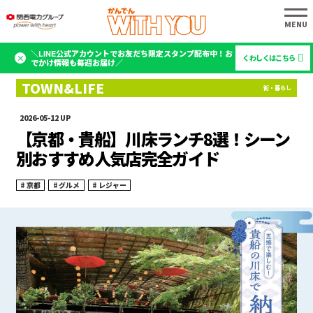
＼LINE公式アカウントでお友だち限定スタンプ配布中！お
くわしくはこちら
でかけ情報も毎週お届け／
2026-05-12
【京都・貴船】川床ランチ8選！シーン
別おすすめ人気店完全ガイド
京都
グルメ
レジャー