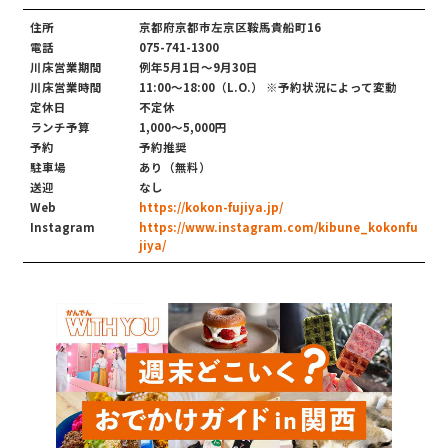
住所
京都府京都市左京区鞍馬貴船町16
電話
075-741-1300
川床営業期間
例年5月1日〜9月30日
川床営業時間
11:00～18:00（L.O.） ※予約状況によって変動
定休日
不定休
ランチ予算
1,000〜5,000円
予約
予約推奨
駐車場
あり（無料）
送迎
なし
Web
https://kokon-fujiya.jp/
Instagram
https://www.instagram.com/kibune_kokonfu
jiya/