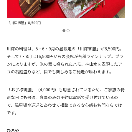
「【期間限定】ひろや会席『松』」29,800円
川床の料理は、5・6・9月の昼限定の「川床御膳」が8,500円。
そして7・8月は16,500円からの会席が各種ラインナップ。プラ
ンによりますが、氷の器に盛られたハモ、枯山水を表現したア
ユの石庭盛りなど、目でも楽しめるご馳走が味わえます。
「お子様御膳」（4,000円）も用意されているため、ご家族の特
別な日にも最適。食事のみの予約は電話で受け付けているの
で、駐車場や送迎とあわせて相談できる安心感も名門ならでは
です。
ひろや