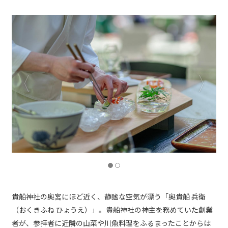
貴船神社の奥宮にほど近く、静謐な空気が漂う「奥貴船 兵衛
（おくきふね ひょうえ）」。貴船神社の神主を務めていた創業
者が、参拝者に近隣の山菜や川魚料理をふるまったことからは