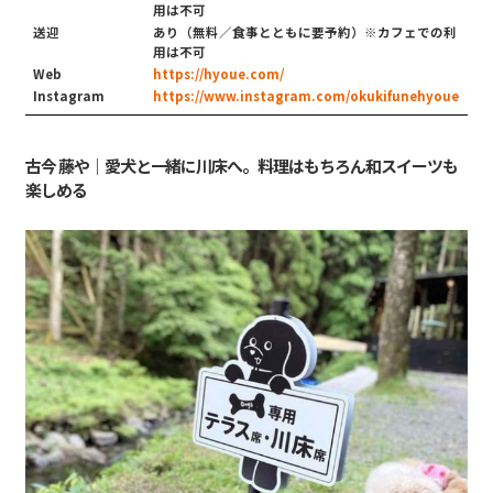
用は不可
送迎
あり（無料／食事とともに要予約）※カフェでの利
用は不可
Web
https://hyoue.com/
Instagram
https://www.instagram.com/okukifunehyoue
古今 藤や｜愛犬と一緒に川床へ。料理はもちろん和スイーツも
楽しめる