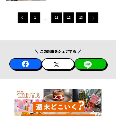
ィの一つ「サイクリング」。ド
ライブで島内を回る方も多いで
すが、初夏に島内の映えスポッ
1
11
12
13
トや人気グルメに立ち寄り、海
風に当たりながら心地よい1日を
過ごすサイクリングもおすすめ
です。
この記事をシェアする