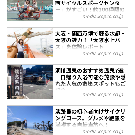
西サイクルスポーツセンタ
ー」がすごい！約100種類の
変わり種自転車に乗り放題！
media.kepco.co.jp
大阪・なんばから約30分の「関
西サイクルスポーツセンター」
大阪・関西万博で蘇る水都・
大阪の魅力！「大阪水上バ
では、約100種類の変わり種自
ス」を体験レポート
転車や、自転車にまつわるアト
ラクションを楽しめます。
media.kepco.co.jp
2023年に40周年を迎えた大阪水
WITHYOU編集部が、施設の楽し
上バスが運航する「サンタマリ
み方をお届けします！
洞川温泉のおすすめ温泉7選
ア」は、大阪・関西万博の会場
｜日帰り入浴可能な施設や隠
「夢洲」が見えると話題に。
れた人気の散策スポットもご
「WITH YOU」編集部が実際に
紹介
乗船し現地の様子をお届けしま
media.kepco.co.jp
す。
洞川温泉は、修験道の根本道場
として1300年以上の歴史を刻ん
淡路島の初心者向けサイクリ
だ大峯山のお膝元にあり、行者
ングコース。グルメや絶景を
と呼ばれる修行者や参詣者が心
満喫する自転車旅へ！
身を癒す場所として栄えた歴史
media.kepco.co.jp
淡路島観光の人気アクティビテ
ある温泉街です。