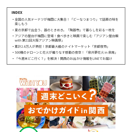
全国の人気ドーナツが梅田に大集合！「どーなつまつり」で話題の味を
楽しもう
夏の京都で出会う、器のときめき。「陶器市」で暮らしを彩る一枚を
アジアの屋台が梅田に登場！食べ歩きと映画で楽しむ「アジアン屋台飯
with 第21回大阪アジアン映画祭」
累計2.6万人が熱狂！京都最大級のナイトマーケット「京都夜市」
500機のドローンと花火が織りなす感動の夜空！「泉州夢花火 in 泉南」
「今週末どこ行く？」を解決！関西のお出かけ情報をLINEでお届け