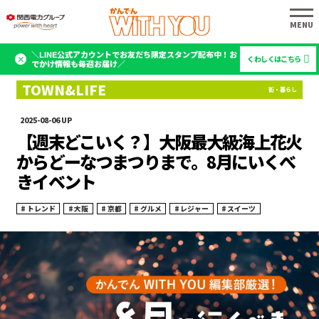
＼LINE公式アカウントでお友だち限定スタンプ配布中！お
くわしくはこちら
でかけ情報も毎週お届け／
2025-08-06
【週末どこいく？】大阪最大級海上花火
からどーなつまつりまで。8月にいくべ
きイベント
トレンド
大阪
京都
グルメ
レジャー
スイーツ