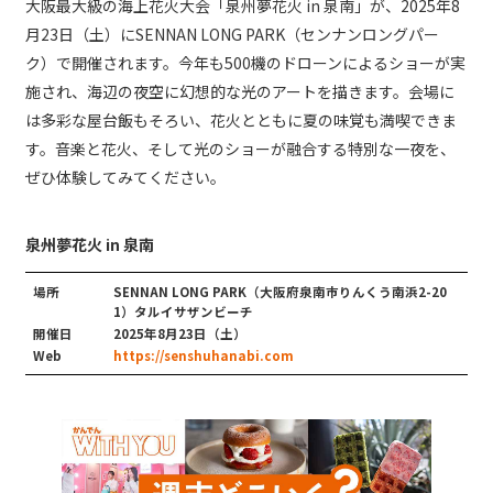
大阪最大級の海上花火大会「泉州夢花火 in 泉南」が、2025年8
月23日（土）にSENNAN LONG PARK（センナンロングパー
ク）で開催されます。今年も500機のドローンによるショーが実
施され、海辺の夜空に幻想的な光のアートを描きます。会場に
は多彩な屋台飯もそろい、花火とともに夏の味覚も満喫できま
す。音楽と花火、そして光のショーが融合する特別な一夜を、
ぜひ体験してみてください。
泉州夢花火 in 泉南
場所
SENNAN LONG PARK（大阪府泉南市りんくう南浜2-20
1）タルイサザンビーチ
開催日
2025年8月23日（土）
Web
https://senshuhanabi.com