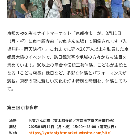
京都の夜を彩るナイトマーケット「京都夜市」が、8月11日
（月・祝）に東本願寺前「お東さん広場」で開催されます（入
場無料・雨天決行）。これまでに延べ2.6万人以上を動員した京
都最大級のイベントで、訪日観光客や地域の方々からも注目を
集めています。80以上の屋台や伝統工芸体験、こどもが主役と
なる「こども店長」縁日など、多彩な体験とパフォーマンスが
満載。京都の夜に新しい文化を灯す特別な時間を、体験してみ
て。
第三回 京都夜市
場所
お東さん広場（東本願寺前／京都市下京区常葉町他）
期間
2025年8月11日（月・祝）15:00～23:00（雨天決行）
Web
https://kyotonightmarket.wixsite.com/site1