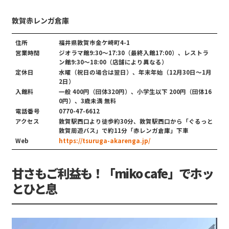
敦賀赤レンガ倉庫
住所
福井県敦賀市金ケ崎町4-1
営業時間
ジオラマ館9:30～17:30（最終入館17:00）、レストラ
ン館9:30～18:00（店舗により異なる）
定休日
水曜（祝日の場合は翌日）、年末年始（12月30日～1月
2日）
入館料
一般 400円（団体320円）、小学生以下 200円（団体16
0円）、3歳未満 無料
電話番号
0770-47-6612
アクセス
敦賀駅西口より徒歩約30分、敦賀駅西口から「ぐるっと
敦賀周遊バス」で約11分「赤レンガ倉庫」下車
Web
https://tsuruga-akarenga.jp/
甘さもご利益も！「miko cafe」でホッ
とひと息