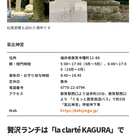
松尾芭蕉も訪れた場所です
氣比神宮
住所
福井県敦賀市曙町11-68
開・閉門時間
5:00～17:00（4月～9月）、6:00～17:0
0（10月～3月）
御朱印・お守り授与時間
8:45～16:45
定休日
無休
電話番号
0770-22-0794
アクセス
敦賀駅西口より徒歩約15分、敦賀駅西口
より 「ぐるっと敦賀周遊バス」で約3分
「氣比神宮」停留所下車
Web
https://kehijingu.jp/
贅沢ランチは「la clarté KAGURA」で