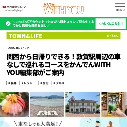
＼LINE公式アカウントでお友だち限定スタンプ配布中！お
くわしくはこちら
でかけ情報も毎週お届け／
2025-06-27
関西から日帰りできる！敦賀駅周辺の車
なしで巡れるコースをかんでんWITH
YOU編集部がご案内
福井
レジャー
旅行
グルメ