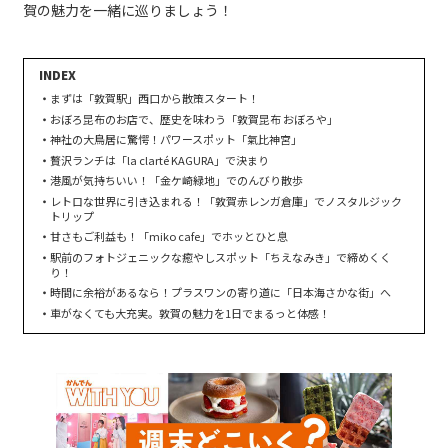
賀の魅力を一緒に巡りましょう！
まずは「敦賀駅」西口から散策スタート！
おぼろ昆布のお店で、歴史を味わう「敦賀昆布 おぼろや」
神社の大鳥居に驚愕！パワースポット「氣比神宮」
贅沢ランチは「la clarté KAGURA」で決まり
港風が気持ちいい！「金ケ崎緑地」でのんびり散歩
レトロな世界に引き込まれる！「敦賀赤レンガ倉庫」でノスタルジック
トリップ
甘さもご利益も！「miko cafe」でホッとひと息
駅前のフォトジェニックな癒やしスポット「ちえなみき」で締めくく
り！
時間に余裕があるなら！プラスワンの寄り道に「日本海さかな街」へ
車がなくても大充実。敦賀の魅力を1日でまるっと体感！