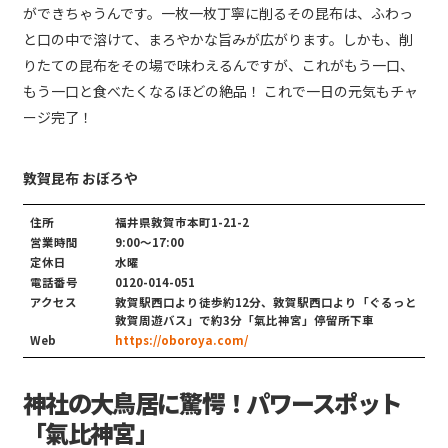
ができちゃうんです。一枚一枚丁寧に削るその昆布は、ふわっ
と口の中で溶けて、まろやかな旨みが広がります。しかも、削
りたての昆布をその場で味わえるんですが、これがもう一口、
もう一口と食べたくなるほどの絶品！ これで一日の元気もチャ
ージ完了！
敦賀昆布 おぼろや
住所
福井県敦賀市本町1-21-2
営業時間
9:00〜17:00
定休日
水曜
電話番号
0120-014-051
アクセス
敦賀駅西口より徒歩約12分、敦賀駅西口より「ぐるっと
敦賀周遊バス」で約3分「氣比神宮」停留所下車
Web
https://oboroya.com/
神社の大鳥居に驚愕！パワースポット
「氣比神宮」