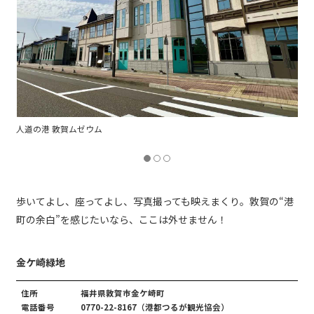
金崎宮 春は恋愛成就やご縁を願う「花換まつり」を開催（画像提供：港
都つるが観光協会）
歩いてよし、座ってよし、写真撮っても映えまくり。敦賀の“港
町の余白”を感じたいなら、ここは外せません！
金ケ崎緑地
住所
福井県敦賀市金ケ崎町
電話番号
0770-22-8167（港都つるが観光協会）