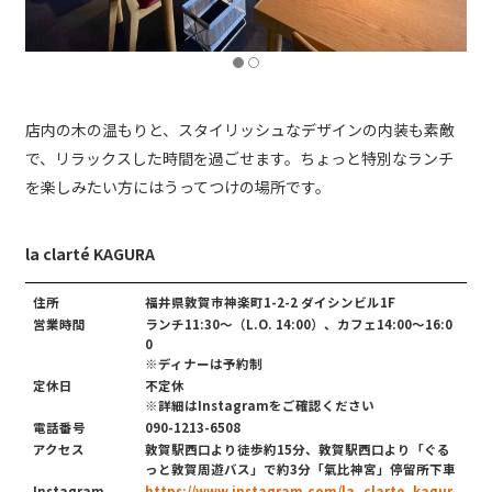
店内の木の温もりと、スタイリッシュなデザインの内装も素敵
で、リラックスした時間を過ごせます。ちょっと特別なランチ
を楽しみたい方にはうってつけの場所です。
la clarté KAGURA
住所
福井県敦賀市神楽町1-2-2 ダイシンビル1F
営業時間
ランチ11:30～（L.O. 14:00）、カフェ14:00〜16:0
0
※ディナーは予約制
定休日
不定休
※詳細はInstagramをご確認ください
電話番号
090-1213-6508
アクセス
敦賀駅西口より徒歩約15分、敦賀駅西口より「ぐる
っと敦賀周遊バス」で約3分「氣比神宮」停留所下車
Instagram
https://www.instagram.com/la_clarte_kagur