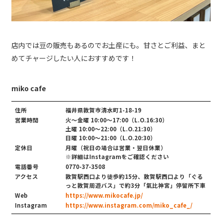
店内では豆の販売もあるのでお土産にも。甘さとご利益、まと
めてチャージしたい人におすすめです！
miko cafe
住所
福井県敦賀市清水町1-18-19
営業時間
火～金曜 10:00～17:00（L.O.16:30）
土曜 10:00～22:00（L.O.21:30）
日曜 10:00～21:00（L.O.20:30）
定休日
月曜（祝日の場合は営業・翌日休業）
※詳細はInstagramをご確認ください
電話番号
0770-37-3508
アクセス
敦賀駅西口より徒歩約15分、敦賀駅西口より「ぐる
っと敦賀周遊バス」で約3分「氣比神宮」停留所下車
Web
https://www.mikocafe.jp/
Instagram
https://www.instagram.com/miko_cafe_/