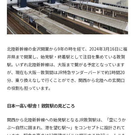
北陸新幹線の金沢開業から9年の時を経て、2024年3月16日に福
井県まで開業し、始発駅・終着駅として注目を集めている敦賀
駅。いずれ北陸新幹線は、大阪まで繋がる予定となっています
が、現在も大阪―敦賀間はJR特急サンダーバードで約1時間20
分、乗り換えなしで行くことができ、関西から北陸への玄関口
の役割も担っています。
日本一高い駅舎！ 敦賀駅の見どころ
関西から北陸新幹線への始発駅となるJR敦賀駅は、「空にうか
ぶ〜自然に囲まれ、港を望む駅～」をコンセプトに設計されて