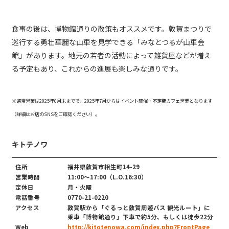
食事の後は、博物館通りの散策もオススメです。敦賀まつりで
巡行する勇壮華麗な山車を見学できる「みなとつるが山車会
館」があります。地元の若者の活動によって雑貨屋などが増え
る予定もあり、これからの進展も楽しみな通りです。
※通常営業は2025年6月末までで、2025年7月からはイベント開催・不定期カフェ営業となります
（詳細はお店のSNSをご確認ください）。
キトテノワ
住所
福井県敦賀市相生町14-29
営業時間
11:00〜17:00（L.O.16:30）
定休日
月・火曜
電話番号
0770-21-0220
アクセス
敦賀駅から「ぐるっと敦賀周遊バス 観光ルート」に
乗車「博物館通り」下車で約5分、もしくは徒歩22分
Web
http://kitotenowa.com/index.php?FrontPage