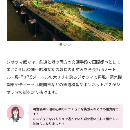
ジオラマ館では、鉄道と港の両方の交通手段で国際都市として
栄えた明治後期〜昭和初期の敦賀の街並みを全長27.6メート
ル・奥行き7.5メートルの大きさを誇るジオラマで再現。蒸気機
関車やディーゼル機関車などの鉄道模型やボンネットバスがジ
オラマの街を走り抜けます。
明治後期〜昭和初期のミニチュアな街並みがとても魅力的で
す！
ミニチュアなおもちゃで遊んでいた頃を思い出して懐かしい
気持ちになりました！