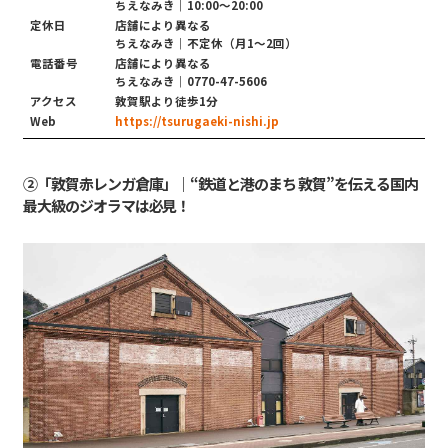
ちえなみき｜10:00〜20:00
定休日
店舗により異なる
ちえなみき｜不定休（月1〜2回）
電話番号
店舗により異なる
ちえなみき｜0770-47-5606
アクセス
敦賀駅より徒歩1分
Web
https://tsurugaeki-nishi.jp
②「敦賀赤レンガ倉庫」｜“鉄道と港のまち 敦賀”を伝える国内
最大級のジオラマは必見！