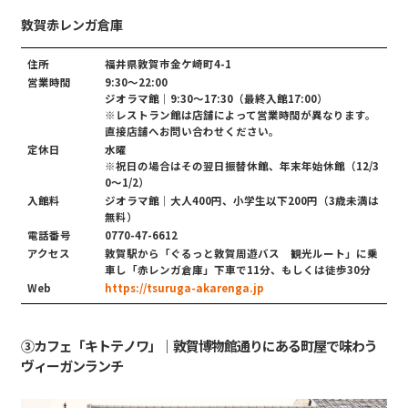
敦賀赤レンガ倉庫
住所
福井県敦賀市金ケ崎町4-1
営業時間
9:30〜22:00
ジオラマ館｜9:30〜17:30（最終入館17:00）
※レストラン館は店舗によって営業時間が異なります。
直接店舗へお問い合わせください。
定休日
水曜
※祝日の場合はその翌日振替休館、年末年始休館（12/3
0〜1/2）
入館料
ジオラマ館｜大人400円、小学生以下200円（3歳未満は
無料）
電話番号
0770-47-6612
アクセス
敦賀駅から「ぐるっと敦賀周遊バス 観光ルート」に乗
車し「赤レンガ倉庫」下車で11分、もしくは徒歩30分
Web
https://tsuruga-akarenga.jp
③カフェ「キトテノワ」｜敦賀博物館通りにある町屋で味わう
ヴィーガンランチ