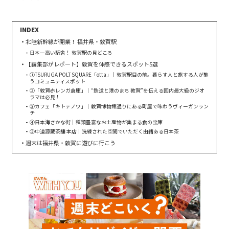
北陸新幹線が開業！ 福井県・敦賀駅
日本一高い駅舎！ 敦賀駅の見どころ
【編集部がレポート】敦賀を体感できるスポット5選
①TSURUGA POLT SQUARE「otta」｜敦賀駅目の前。暮らす人と旅する人が集
うコミュニティスポット
②「敦賀赤レンガ倉庫」｜“鉄道と港のまち 敦賀”を伝える国内最大級のジオ
ラマは必見！
③カフェ「キトテノワ」｜敦賀博物館通りにある町屋で味わうヴィーガンラン
チ
④日本海さかな街｜種類豊富なお土産物が集まる食の宝庫
⑤中道源蔵茶舗 本店｜洗練された空間でいただく由緒ある日本茶
週末は福井県・敦賀に遊びに行こう