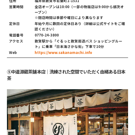
住所
福井県敦賀市若葉町1-1531
営業時間
全店オープンは10:00（一部の物販店は9:00から順次オ
ープン）
※閉店時間は季節や曜日により異なります
定休日
年始や月に数回の定休日あり（詳細は公式サイトをご確
認ください）
電話番号
0770-24-3800
アクセス
敦賀駅から「ぐるっと敦賀周遊バス ショッピングルー
ト」に乗車「日本海さかな街」下車で10分
Web
https://www.sakanamachi.info
⑤中道源蔵茶舗 本店｜洗練された空間でいただく由緒ある日本
茶