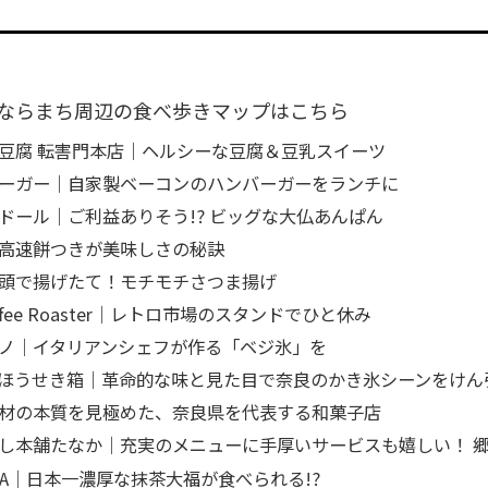
ならまち周辺の食べ歩きマップはこちら
豆腐 転害門本店｜ヘルシーな豆腐＆豆乳スイーツ
ーガー｜自家製ベーコンのハンバーガーをランチに
ドール｜ご利益ありそう!? ビッグな大仏あんぱん
高速餅つきが美味しさの秘訣
頭で揚げたて！モチモチさつま揚げ
Coffee Roaster｜レトロ市場のスタンドでひと休み
ノ｜イタリアンシェフが作る「ベジ氷」を
gori ほうせき箱｜革命的な味と見た目で奈良のかき氷シーンをけん
材の本質を見極めた、奈良県を代表する和菓子店
し本舗たなか｜充実のメニューに手厚いサービスも嬉しい！ 
CHA｜日本一濃厚な抹茶大福が食べられる!?