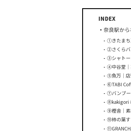
奈良駅から
①きたまち
②さくらバ
③シャトー
④中谷堂｜
⑤魚万｜店
⑥TABI 
⑦バンブー
⑧kaki
⑨樫舎｜素
⑩柿の葉す
⑪GRAN