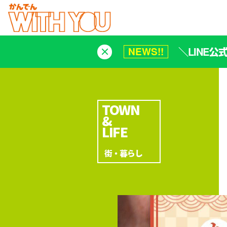
＼LINE
NEWS!!