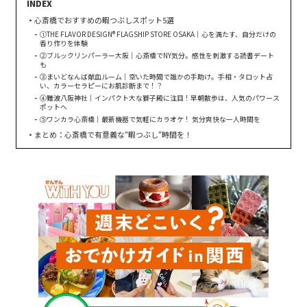
心斎橋でおすすめの暇つぶしスポット5選
①THE FLAVOR DESIGN®︎ FLAGSHIP STORE OSAKA｜心を満たす、自分だけの
香り作りを体験
②ブルックリンパーラー大阪｜心斎橋でNY気分。感性を刺激する読書デート
も
③まいどなんば献血ルーム｜空いた時間で誰かの手助け。手相・タロット占
い、カラーセラピーにお肌診断まで！？
④難波八阪神社｜インパクト大な獅子殿に注目！早朝散歩は、人気のパワース
ポットへ
⑤ワンカラ心斎橋｜最新機器で気軽にカラオケ！ 気分爽快な一人時間を
まとめ：心斎橋で有意義な“暇つぶし“時間を！