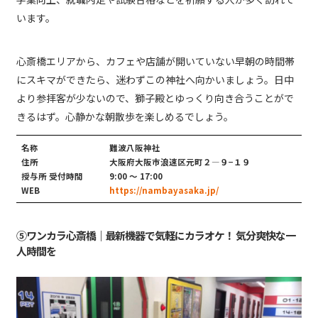
います。
心斎橋エリアから、カフェや店舗が開いていない早朝の時間帯
にスキマができたら、迷わずこの神社へ向かいましょう。日中
より参拝客が少ないので、獅子殿とゆっくり向き合うことがで
きるはず。心静かな朝散歩を楽しめるでしょう。
名称
難波八阪神社
住所
大阪府大阪市浪速区元町２―９−１９
授与所 受付時間
9:00 ～ 17:00
WEB
https://nambayasaka.jp/
⑤ワンカラ心斎橋｜最新機器で気軽にカラオケ！ 気分爽快な一
人時間を