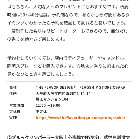
はもちろん、大切な人へのプレゼントにもおすすめです。所要
時間は30〜40分程度。予約制なので、あらかじめ時間があるタ
イミングがわかったら予約を確認して訪れると良いでしょう。
一度制作した香りはリピートオーダーもできるので、自分だけ
の香りを絶やさず楽しめます。
予約をしていなくても、店内でディフューザーやキャンドル、
除菌スプレーなどを購入できます。心地よい香りに包まれた心
豊かなひとときを過ごしましょう。
名称
THE FLAVOR DESIGN®︎ FLAGSHIP STORE OSAKA
住所
大阪府大阪市西区南堀江1-14-14
堀江マンション104
営業時間
11:00 ～19:00
定休日
不定休
WEB
https://www.theflavordesign.com/store/osaka/
②ブルックリンパーラー大阪｜心斎橋でNY気分。感性を刺激す