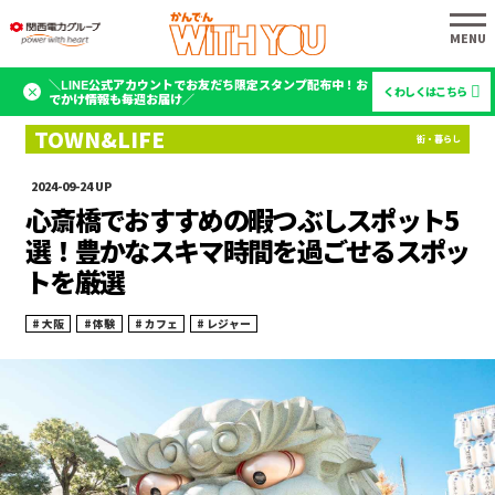
＼LINE公式アカウントでお友だち限定スタンプ配布中！お
くわしくはこちら
でかけ情報も毎週お届け／
2024-09-24
心斎橋でおすすめの暇つぶしスポット5
選！豊かなスキマ時間を過ごせるスポッ
トを厳選
大阪
体験
カフェ
レジャー