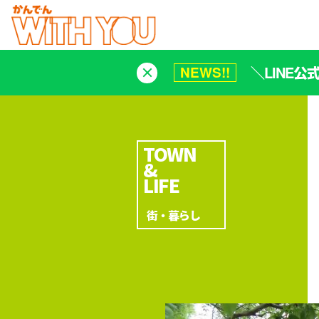
＼LINE
NEWS!!