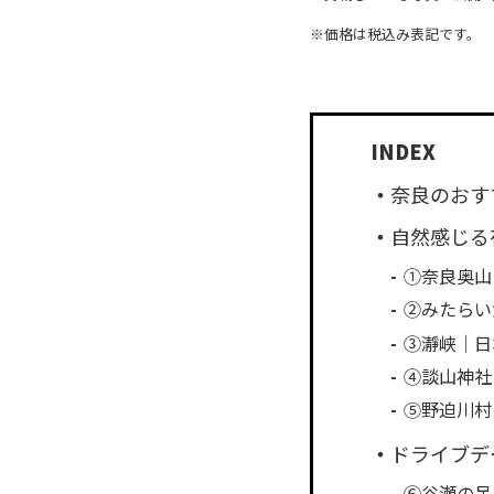
※価格は税込み表記です。
奈良のおす
自然感じる
①奈良奥山
②みたらい
③瀞峡｜日
④談山神社
⑤野迫川村
ドライブデ
⑥谷瀬の吊