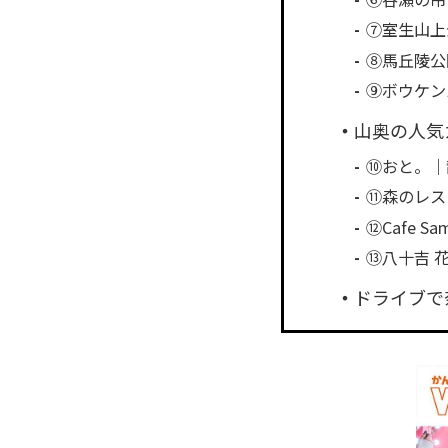
⑦室生山上
⑧馬丘陵公
⑨ボウケン
山奥の人気
⑩おと。｜
⑪森のレス
⑫Cafe 
⑬八十吉 
ドライブで