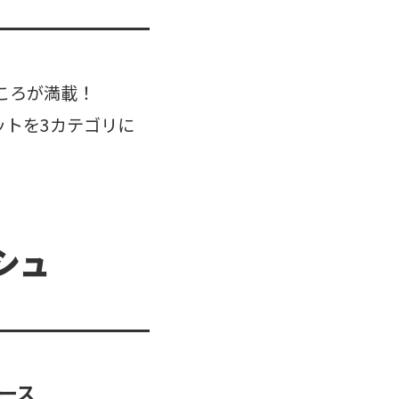
ころが満載！
ットを3カテゴリに
シュ
ース