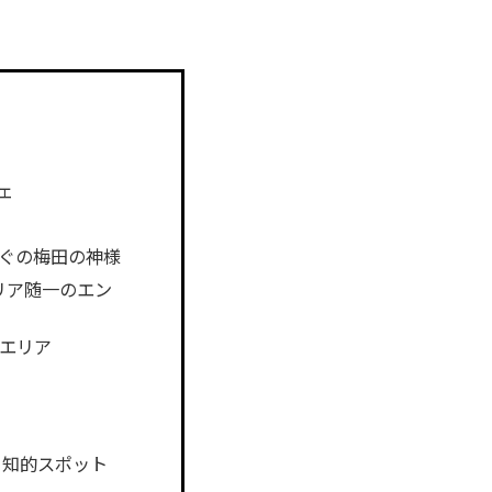
ェ
ぐの梅田の神様
エリア随一のエン
空エリア
る知的スポット