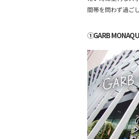
間帯を問わず過ご
①GARB MON