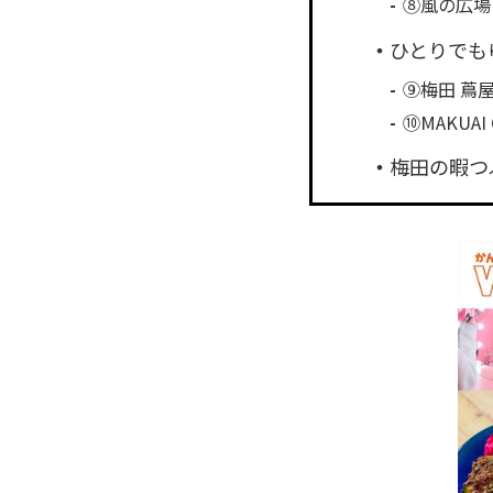
⑧風の広場
ひとりでも
⑨梅田 蔦
⑩MAKU
梅田の暇つ