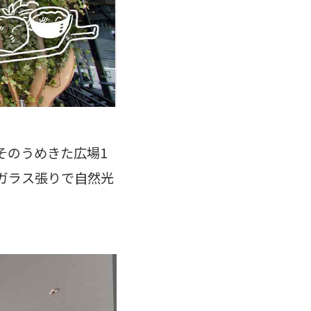
そのうめきた広場1
面ガラス張りで自然光
。