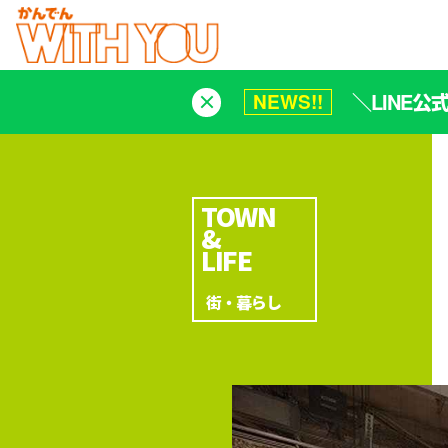
＼LINE
NEWS!!