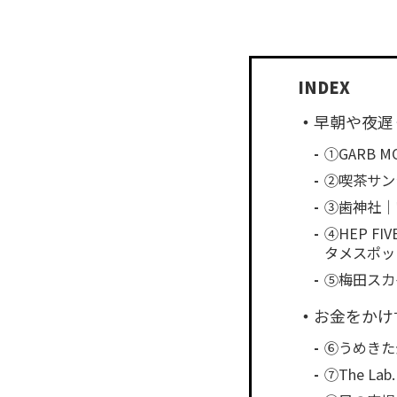
早朝や夜遅
①GARB
②喫茶サン
③歯神社｜
④HEP 
タメスポッ
⑤梅田スカ
お金をかけ
⑥うめきた
⑦The 