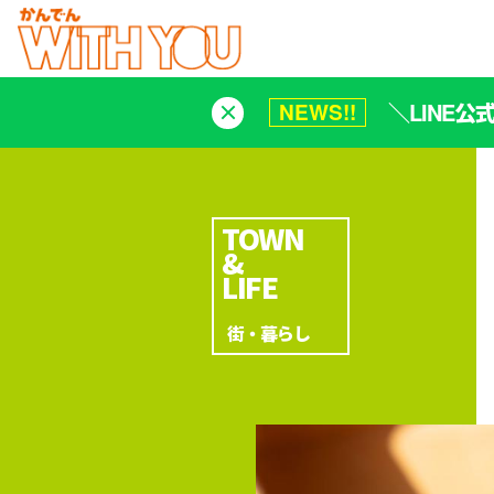
＼LINE
NEWS!!