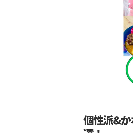
個性派&か
選！