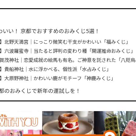
わいい！ 京都でおすすめのおみくじ5選！
】北野天満宮｜にっこり微笑む干支がかわいい「福みくじ」
】六波羅蜜寺｜当たると評判の変わり種「開運推命おみくじ」
賀茂神社｜恋愛成就の絵馬も有名。ご神意を託された「八咫烏
】貴船神社｜水に浮かべる、個性派「水占みくじ」
】大原野神社｜かわいい鹿がモチーフ「神鹿みくじ」
都のおみくじで新年の運試しを！