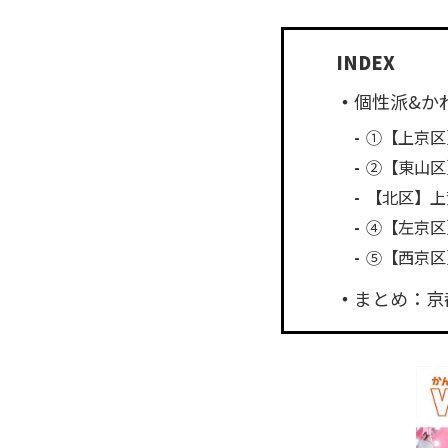
個性派&か
①【上京区
②【東山区
【北区】上
④【左京区
⑤【西京区
まとめ：京