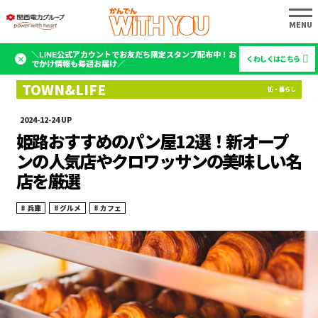
＼LINE公式アカウントでお友だち限定スタンプ配布中！お
くわしくはこちら
でかけ情報も毎週お届け／
2024-12-24
姫路おすすめのパン屋12選！新オープ
ンの人気店やクロワッサンの美味しい名
店を厳選
兵庫
グルメ
カフェ