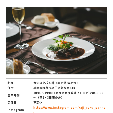
名称
カジロクパン舗（本と酒 鍛冶六）
住所
兵庫県姫路市網干区新在家644
10:00～19:00（売り切れ次第終了）※パンは11:00
営業時間
～（第1・3日曜のみ）
定休日
不定休
https://www.instagram.com/kaji_roku_panho
Instagram
/