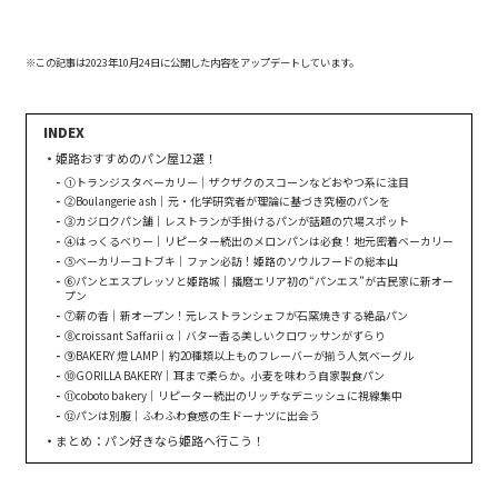
※この記事は2023年10月24日に公開した内容をアップデートしています。
姫路おすすめのパン屋12選！
①トランジスタベーカリー｜ザクザクのスコーンなどおやつ系に注目
②Boulangerie ash｜元・化学研究者が理論に基づき究極のパンを
③カジロクパン舗｜レストランが手掛けるパンが話題の穴場スポット
④はっくるべりー｜リピーター続出のメロンパンは必食！地元密着ベーカリー
⑤ベーカリーコトブキ｜ファン必訪！姫路のソウルフードの総本山
⑥パンとエスプレッソと姫路城｜播磨エリア初の“パンエス”が古民家に新オー
プン
⑦薪の香｜新オープン！元レストランシェフが石窯焼きする絶品パン
⑧croissant Saffarii α｜バター香る美しいクロワッサンがずらり
⑨BAKERY 燈 LAMP｜約20種類以上ものフレーバーが揃う人気ベーグル
⑩GORILLA BAKERY｜耳まで柔らか。小麦を味わう自家製食パン
⑪coboto bakery｜リピーター続出のリッチなデニッシュに視線集中
⑫パンは別腹｜ふわふわ食感の生ドーナツに出会う
まとめ：パン好きなら姫路へ行こう！