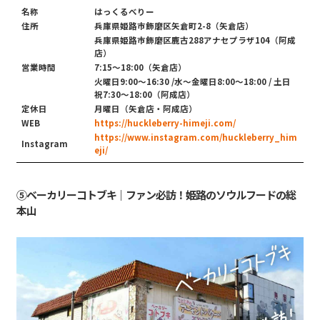
名称
はっくるべりー
住所
兵庫県姫路市飾磨区矢倉町2-8（矢倉店）
兵庫県姫路市飾磨区鹿古288アナセプラザ104（阿成
店）
営業時間
7:15～18:00（矢倉店）
火曜日9:00～16:30 /水〜金曜日8:00～18:00 / 土日
祝7:30～18:00（阿成店）
定休日
月曜日（矢倉店・阿成店）
WEB
https://huckleberry-himeji.com/
https://www.instagram.com/huckleberry_him
Instagram
eji/
⑤ベーカリーコトブキ｜ファン必訪！姫路のソウルフードの総
本山