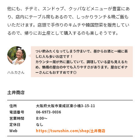
他にも、チヂミ、スンドゥブ、クッパなどメニューが豊富にあ
り、店内にテーブル席もあるので、しっかりランチ＆晩ご飯も
いただけます。店頭で手作りのキムチや韓国惣菜を販売してい
るので、帰りにお土産として購入するのも楽しそうです。
つい飲みたくなってしまう佇まいで、昼からお酒と一緒に楽
しむ人も多いお店です！
カウンター席が外に面していて、調理している姿も見えるた
め、鶴橋の屋台の中でも入りやすさがあります。屋台ビギナ
ハルカさん
ーさんにもおすすめです◎
土井商店
住所
大阪府大阪市東成区東小橋3-15-11
電話番号
06-6973-0036
営業時間
8:00〜
定休日
なし
Web
https://tsurushin.com/shop/土井商店