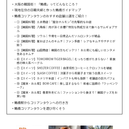
大阪の韓国街！ 「鶴橋」ってどんなところ？
現地在住の日韓夫婦と作った鶴橋ガイドマップ
鶴橋コリアンタウンのおすすめ店舗11選をご紹介！
①【韓国料理】土井商店｜“屋台ホルモン”の先駆的なお店
②【韓国料理】八角板｜肉が泳ぐ水槽!? 特別な熟成方法で食べるサムギョプサ
ル
③【韓国料理】ソウル｜牛骨を一日煮込んだソルロンタンが絶品
④【韓国料理】崔おばさんのキムチ｜ファン多数！ レアなキムチやチヂミが
揃う
⑤【韓国料理】山田商店｜韓国の方もビックリ！ お土産にも嬉しいエンタメ
性あるキムチ
⑥【スイーツ】TOMORROW TIGER BAGEL｜むっちり感がたまらない！ 新食
感の映え系ベーグル
⑦【スイーツ】SHELTER COFFEE｜自家焙煎コーヒーとクロッフルを堪能
⑧【スイーツ】SLASH COFFEE｜洋菓子から和菓子まで揃う白黒スイーツ
⑨【スイーツ】カナリヤ本店｜インパクトも味も抜群！ 老舗店の巨大パフェ
⑩【雑貨・お土産】BOM CAFE｜推し活するなら！ 若者に話題の「ワッペンワ
ーク」
⑪【雑貨・お土産】春夏秋冬ビル｜ファッションから食まで！韓国グッズをお
買い物
鶴橋駅からコリアンタウンへの行き方
鶴橋コリアンタウンを遊び尽くそう