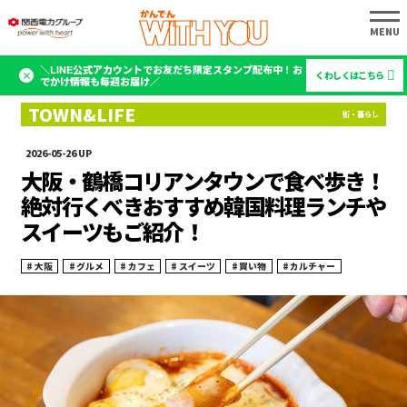
＼LINE公式アカウントでお友だち限定スタンプ配布中！お
くわしくはこちら
でかけ情報も毎週お届け／
2026-05-26
大阪・鶴橋コリアンタウンで食べ歩き！
絶対行くべきおすすめ韓国料理ランチや
スイーツもご紹介！
大阪
グルメ
カフェ
スイーツ
買い物
カルチャー