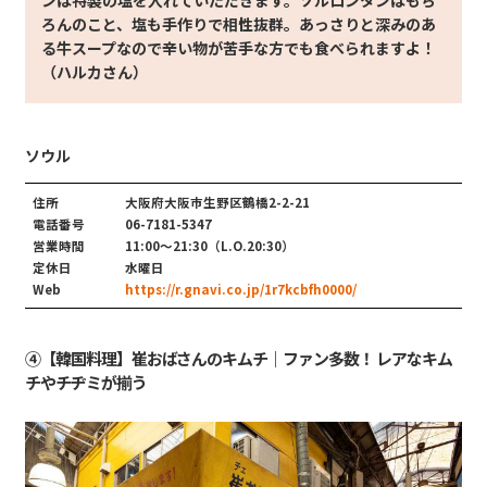
ろんのこと、塩も手作りで相性抜群。あっさりと深みのあ
る牛スープなので辛い物が苦手な方でも食べられますよ！
（ハルカさん）
ソウル
住所
大阪府大阪市生野区鶴橋2-2-21
電話番号
06-7181-5347
営業時間
11:00〜21:30（L.O.20:30）
定休日
水曜日
Web
https://r.gnavi.co.jp/1r7kcbfh0000/
④【韓国料理】崔おばさんのキムチ｜ファン多数！ レアなキム
チやチヂミが揃う