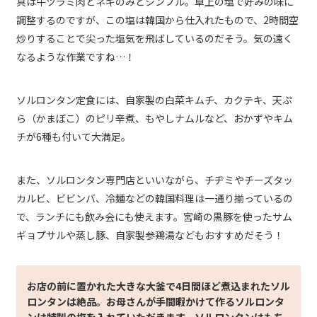
具は牛ツラミ肉とネギのみとシンプル。卓上の塩で好みの味に
調整するのですが、この塩は韓国から仕入れたもので、2時間空
炒りすることで尖った塩気を飛ばしているのだそう。気の遠く
なるような作業ですね…！
ソルロンタン定食には、自家製の白菜キムチ、カクテキ、天ぷ
ら（かまぼこ）のピリ辛煮、もやしナムルなど、おかずやキム
チが6種も付いて大満足。
また、ソルロンタン専門店といいながら、チヂミやチーズタッ
カルビ、ビビンバ、冷麺などの韓国料理は一通り揃っているの
で、ランチにも飲み会にも使えます。宮崎の黒豚を使ったサム
ギョプサルや蒸し豚、自家製参鶏湯などもおすすめだそう！
お店の前に置かれた大きな大釜で4日間ほど煮込まれたソル
ロンタンは絶品。お母さんが手間暇かけて作るソルロンタ
ンは特製の塩を入れていただきます。ソルロンタンはもち