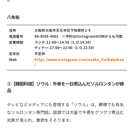
八角板
住所
大阪府大阪市天王寺区下味原町2-9
電話番号
06-4303-4002 ※予約はInstagramのDMからも可能
営業時間
ランチ:11:00〜14:30（L.O.14:30）
ディナー:17:00〜22:00（L.O.21:30）
定休日
不定休
Web
https://www.instagram.com/osaka_hatkakuban
/
③【韓国料理】ソウル｜牛骨を一日煮込んだソルロンタンが絶
品
テレビなどメディアにも登場する「ソウル」は、鶴橋でも有名
なソルロンタン専門店。店頭では大釜で牛骨をグツグツ煮込む
光景が見られ、食欲をそそります。