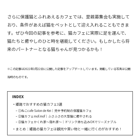
さらに保護猫とふれあえるカフェでは、里親募集会も実施して
おり、条件があえば猫をペットとして迎え入れることもできま
す。ぜひ今回の記事を参考に、猫カフェに実際に足を運んで、
猫たちと癒やしのひと時を堪能してください。もしかしたら将
来のパートナーとなる猫ちゃんが見つかるかも！
※この記事は2022年3月22日に公開した記事をアップデートしています。掲載している写真は公開
当時のものです。
姫路でおすすめの猫カフェ3選
①ねこcafe Salon de Kei｜完全予約制の保護猫カフェ
②猫カフェmof.mof｜ふさふさの大型猫に癒やされる
③猫カフェかくれ家〜隠れ家〜｜ドリンク持ち込みOKでリーズナブル
まとめ：姫路の猫カフェは観光や買い物と一緒に行くのがおすすめ！