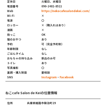
定休日
火曜日、水曜日
電話番号
090-1482-8521
Web
https://nekocafesalondekei.com/
Wi-Fi
×
電源
〇
ロッカー
×（鞄入れはあり）
漫画
×
抱っこ
OK
猫のおやつ
あり
予約
可（完全予約制）
年齢制限
なし
ごはんタイム
なし
おもちゃの持ち込み
新品のみ可
トイレ
あり
写真撮影
〇
里親・購入制度
要相談
SNS
Instagram
・
Facebook
ねこcafe Salon de Keiの位置情報
住所
兵庫県姫路市鍛治町29