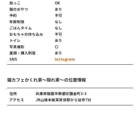
抱っこ
OK
猫のおやつ
あり
予約
不可
年齢制限
なし
ごはんタイム
なし
おもちゃの持ち込み
不可
トイレ
あり
写真撮影
〇
里親・購入制度
あり
SNS
Instagram
猫カフェかくれ家〜隠れ家〜の位置情報
住所
兵庫県姫路市飾磨区鎌倉町2-3
アクセス
JR山陽本線英賀保駅から徒歩7分