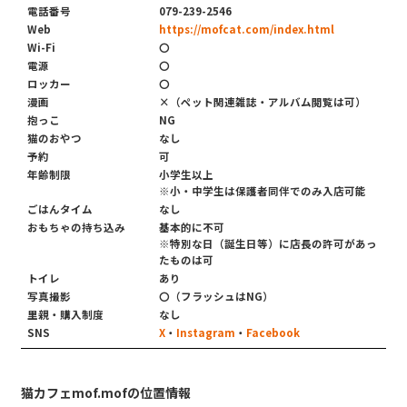
電話番号
079-239-2546
Web
https://mofcat.com/index.html
Wi-Fi
〇
電源
〇
ロッカー
〇
漫画
×（ペット関連雑誌・アルバム閲覧は可）
抱っこ
NG
猫のおやつ
なし
予約
可
年齢制限
小学生以上
※小・中学生は保護者同伴でのみ入店可能
ごはんタイム
なし
おもちゃの持ち込み
基本的に不可
※特別な日（誕生日等）に店長の許可があっ
たものは可
トイレ
あり
写真撮影
〇（フラッシュはNG）
里親・購入制度
なし
SNS
X
・
Instagram
・
Facebook
猫カフェmof.mofの位置情報