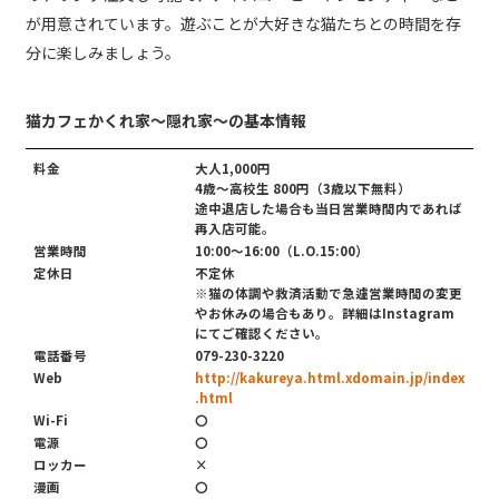
が用意されています。遊ぶことが大好きな猫たちとの時間を存
分に楽しみましょう。
猫カフェかくれ家〜隠れ家〜の基本情報
料金
大人1,000円
4歳～高校生 800円（3歳以下無料）
途中退店した場合も当日営業時間内であれば
再入店可能。
営業時間
10:00〜16:00（L.O.15:00）
定休日
不定休
※猫の体調や救済活動で急遽営業時間の変更
やお休みの場合もあり。詳細はInstagram
にてご確認ください。
電話番号
079-230-3220
Web
http://kakureya.html.xdomain.jp/index
.html
Wi-Fi
〇
電源
〇
ロッカー
×
漫画
〇