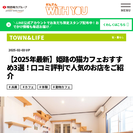
＼LINE公式アカウントでお友だち限定スタンプ配布中！お
くわしくはこちら
でかけ情報も毎週お届け／
2025-02-03
【2025年最新】姫路の猫カフェおすす
め3選！口コミ評判で人気のお店をご紹
介
兵庫
カフェ
体験
動物カフェ