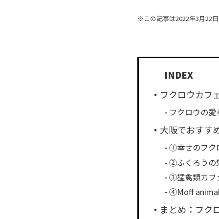
※この記事は2022年3月
フクロウカフ
フクロウの愛
大阪でおすす
①幸せのフクロ
②ふくろうの集
③猛禽類カフェ r
④Moff ani
まとめ：フク