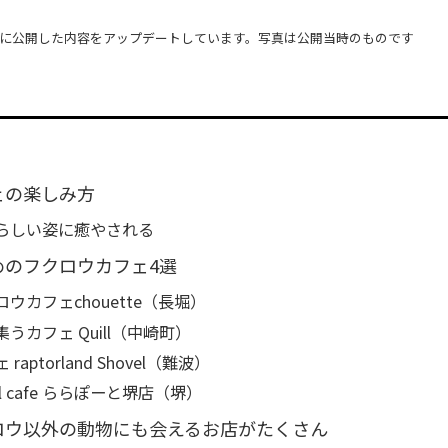
22日に公開した内容をアップデートしています。写真は公開当時のものです
ェの楽しみ方
らしい姿に癒やされる
めのフクロウカフェ4選
ウカフェchouette（長堀）
うカフェ Quill（中崎町）
aptorland Shovel（難波）
mal cafe ららぽーと堺店（堺）
ロウ以外の動物にも会えるお店がたくさん