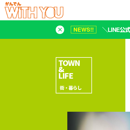
＼LINE
NEWS!!