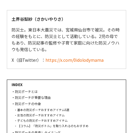
土界谷梨紗（さかいやりさ）
防災士。東日本大震災では、宮城県仙台市で被災。その時
の経験をもとに、防災士として活動している。2児の母で
もあり、防災記事の監修や子育て家庭に向けた防災ノウハ
ウも発信している。
X（旧Twitter）：
https://x.com/0idolodymama
防災ポーチとは
防災ポーチが重要な理由
防災ポーチの中身
基本の防災ポーチおすすめアイテム8選
女性の防災ポーチおすすめアイテム
子どもの防災ポーチおすすめアイテム
【コラム】「防災ボトル」を取り入れるのもおすすめ
防災ポーチの見直しタイミング