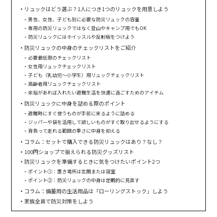
リュックはどう選ぶ？1人につき1つのリュックを用意しよう
男性、女性、子ども別に必要な防災リュックの容量
専用の防災リュックではなく登山やキャンプ用でもOK
防災リュックにはホイッスルや反射板をつけよう
防災リュックの中身のチェックリストをご紹介
必要最低限のチェックリスト
女性用リュックチェックリスト
子ども（乳幼児〜小学生）用リュックチェックリスト
高齢者用リュックチェックリスト
余裕があれば入れたい避難生活を快適に過ごすためのアイテム
防災リュックに中身を詰める際のポイント
避難時にすぐ使うものが手前に来るように詰める
ジッパーや袋を活用して欲しいものがすぐ取り出せるようにする
背負って走れる範囲の重さに中身を抑える
コラム：セットで購入できる防災リュックはあり？なし？
100円ショップで揃えられる防災グッズリスト
防災リュックを準備するときに気をつけたいポイント2つ
ポイント①：置き場所は玄関または寝室
ポイント②：防災リュックの中身は定期的に見直す
コラム：備蓄用の生活用品は「ローリングストック」しよう
家族全員で防災対策をしよう