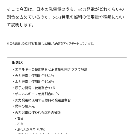
そこで今回は、日本の発電量のうち、火力発電がどれくらいの
割合を占めているのか、火力発電の燃料の使用量や種類につい
て説明します。
※この記事は2023年3月15日に公開した内容をアップデートしています。
エネルギーの使用割合と消費量を円グラフで解説
火力発電：使用割合76.1％
水力発電：使用割合10.0％
原子力発電：使用割合9.7％
新エネルギー：使用割合8.1％
火力発電に使用する燃料の発電量割合
燃料の輸入先
火力発電に使われる燃料の種類
石油
石炭
液化天然ガス（LNG）