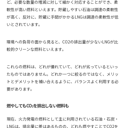
ど、必要な数量の増減に対して細かく対応することができ、柔
軟性が高い燃料といえます。貯蔵しやすい石油は調達の柔軟性
が高く、反対に、貯蔵に手間がかかるLNGは調達の柔軟性が低
いとされています。
環境への負荷の面から見ると、CO2の排出量が少ないLNGが比
較的クリーンな燃料といえます。
これらの燃料は、どれが優れていて、どれが劣っているといっ
たものではありません。どれか一つに絞るのではなく、メリッ
トとデメリットを補い合えるように、バランスよく利用する必
要があります。
燃やしてもCO
を排出しない燃料も
2
現在、火力発電の燃料として主に利用されている石油・石炭・
LNGは、排出量に差はあるものの、どれも燃やすことでCO2を