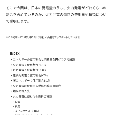
そこで今回は、日本の発電量のうち、火力発電がどれくらいの
割合を占めているのか、火力発電の燃料の使用量や種類につい
て説明します。
※この記事は2023年3月15日に公開した内容をアップデートしています。
エネルギーの使用割合と消費量を円グラフで解説
火力発電：使用割合76.1％
水力発電：使用割合10.0％
原子力発電：使用割合9.7％
新エネルギー：使用割合8.1％
火力発電に使用する燃料の発電量割合
燃料の輸入先
火力発電に使われる燃料の種類
石油
石炭
液化天然ガス（LNG）