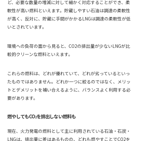
ど、必要な数量の増減に対して細かく対応することができ、柔
軟性が高い燃料といえます。貯蔵しやすい石油は調達の柔軟性
が高く、反対に、貯蔵に手間がかかるLNGは調達の柔軟性が低
いとされています。
環境への負荷の面から見ると、CO2の排出量が少ないLNGが比
較的クリーンな燃料といえます。
これらの燃料は、どれが優れていて、どれが劣っているといっ
たものではありません。どれか一つに絞るのではなく、メリッ
トとデメリットを補い合えるように、バランスよく利用する必
要があります。
燃やしてもCO
を排出しない燃料も
2
現在、火力発電の燃料として主に利用されている石油・石炭・
LNGは、排出量に差はあるものの、どれも燃やすことでCO2を