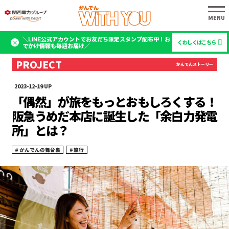
＼LINE公式アカウントでお友だち限定スタンプ配布中！お
くわしくはこちら
でかけ情報も毎週お届け／
2023-12-19
「偶然」が旅をもっとおもしろくする！
阪急うめだ本店に誕生した「余白力発電
所」とは？
かんでんの舞台裏
旅行