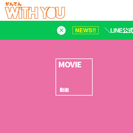
＼LINE
NEWS!!