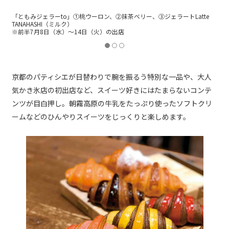
e
「Gelateria Rintocco」甘夏アールグレイ（ダブル）
※後半7月15日（水）～20日（月・祝）の出店
京都のパティシエが日替わりで腕を振るう特別な一品や、大人
気かき氷店の初出店など、スイーツ好きにはたまらないコンテ
ンツが目白押し。朝霧高原の牛乳をたっぷり使ったソフトクリ
ームなどのひんやりスイーツをじっくりと楽しめます。