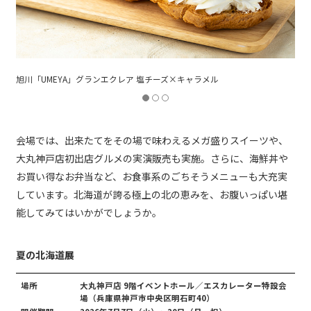
札幌「ISHIYA」飲む白い恋人 ホワイト／ブラック
会場では、出来たてをその場で味わえるメガ盛りスイーツや、
大丸神戸店初出店グルメの実演販売も実施。さらに、海鮮丼や
お買い得なお弁当など、お食事系のごちそうメニューも大充実
しています。北海道が誇る極上の北の恵みを、お腹いっぱい堪
能してみてはいかがでしょうか。
夏の北海道展
場所
大丸神戸店 9階イベントホール／エスカレーター特設会
場（兵庫県神戸市中央区明石町40）