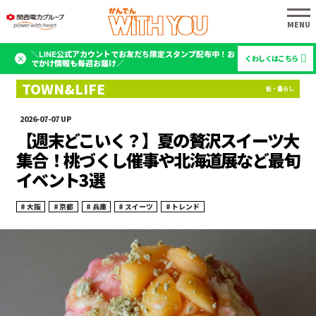
＼LINE公式アカウントでお友だち限定スタンプ配布中！お
くわしくはこちら
でかけ情報も毎週お届け／
2026-07-07
【週末どこいく？】夏の贅沢スイーツ大
集合！桃づくし催事や北海道展など最旬
イベント3選
大阪
京都
兵庫
スイーツ
トレンド