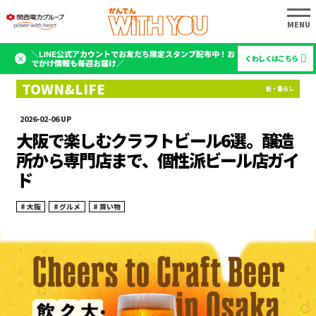
＼LINE公式アカウントでお友だち限定スタンプ配布中！お
くわしくはこちら
でかけ情報も毎週お届け／
2026-02-06
大阪で楽しむクラフトビール6選。醸造
所から専門店まで、個性派ビール店ガイ
ド
大阪
グルメ
買い物