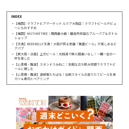
【梅田】クラフトビアマーケット ルクア大阪店｜クラフトビールデビュ
ーにもおすすめ
【梅田】MOTHER TREE｜関西最大級！醸造所併設のブルーパブ＆ボトル
ショップ
【天満】BEER BELLY 天満｜大阪が誇る老舗「箕面ビール」が楽しめるビ
アパブ
【新大阪・淡路】上方ビール｜元銭湯で映え間違いなし！一期一会の一
杯を楽しむ
【心斎橋・難波】スタンドうみねこ｜気軽な立ち飲み空間でクラフトビ
ールに親しむ
【心斎橋・難波】道頓堀たちばな｜伝統スタイルの造りたてビールを串
カツ＆寿司とペアリング