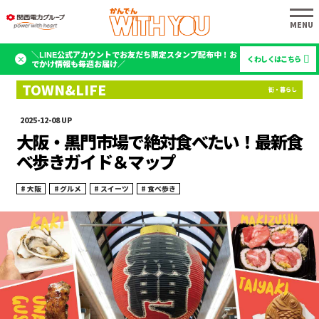
＼LINE公式アカウントでお友だち限定スタンプ配布中！お
くわしくはこちら
でかけ情報も毎週お届け／
2025-12-08
大阪・黒門市場で絶対食べたい！最新食
べ歩きガイド＆マップ
大阪
グルメ
スイーツ
食べ歩き