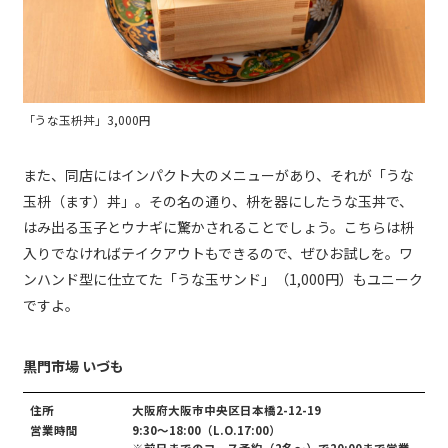
「うな玉枡丼」3,000円
また、同店にはインパクト大のメニューがあり、それが「うな
玉枡（ます）丼」。その名の通り、枡を器にしたうな玉丼で、
はみ出る玉子とウナギに驚かされることでしょう。こちらは枡
入りでなければテイクアウトもできるので、ぜひお試しを。ワ
ンハンド型に仕立てた「うな玉サンド」（1,000円）もユニーク
ですよ。
黒門市場 いづも
住所
大阪府大阪市中央区日本橋2-12-19
営業時間
9:30～18:00（L.O.17:00）
※前日までのコース予約（2名～）で20:00まで営業