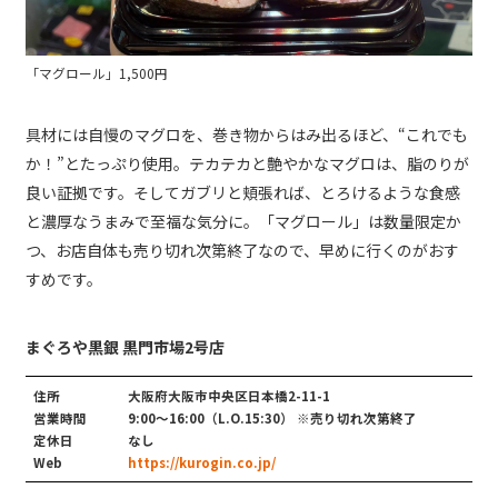
「マグロール」1,500円
具材には自慢のマグロを、巻き物からはみ出るほど、“これでも
か！”とたっぷり使用。テカテカと艶やかなマグロは、脂のりが
良い証拠です。そしてガブリと頬張れば、とろけるような食感
と濃厚なうまみで至福な気分に。「マグロール」は数量限定か
つ、お店自体も売り切れ次第終了なので、早めに行くのがおす
すめです。
まぐろや黒銀 黒門市場2号店
住所
大阪府大阪市中央区日本橋2-11-1
営業時間
9:00～16:00（L.O.15:30） ※売り切れ次第終了
定休日
なし
Web
https://kurogin.co.jp/