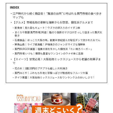
江戸時代から続く商店街！ “難波の台所”と呼ばれる黒門市場の食べ歩き
マップも
【グルメ】市場名物の新鮮な海鮮からお惣菜、個性派グルメまで
新魚栄｜見た目もキュート！ウズラの卵入りのイイダコ串
まぐろや黒銀 黒門市場2号店｜脂のり抜群のマグロがぎっしり詰まった贅沢太
巻き
石橋食品｜ほっこり大阪の味。創業半世紀超えの秘伝ダシで炊かれたおでん
鮮魚山長｜ライブ感満載！炉端焼きのジャンボサイズな海鮮串
黒門BURGER 誠屋｜祖業の技を生かした個性派「たい焼きバーガー」
黒門市場 いづも｜種類も豊富なワンコインのウナギ串に舌鼓
【スイーツ】甘党必見！大阪名物ミックスジュースから老舗の和菓子ま
で
花の木｜1個130円のプチプラも嬉しい大判焼き
黒門みとや｜ふわもち生地と甘酸っぱさが魅惑的なフルーツ大福
ダイワ果園｜大阪名物ミックスジュースをワンランク上のおいしさで！