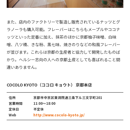
また、店内のファクトリーで製造し販売されているナッツとグ
ラノーラも購入可能。フレーバーはこちらもメープルやココナ
ッツといった定番に加え、抹茶のほかに京都柚子味噌、白味
噌、八ツ橋、きな粉、黒七味、焼きのりなどの和風フレーバー
が並びます。これらは京都の生産者と協力して開発したものば
かり。ヘルシー志向の人への京都土産としても喜ばれること間
違いありません。
COCOLO KYOTO（ココロ キョウト） 京都本店
住所
京都市中京区東洞院通三条下ル三文字町201
営業時間
11:00～18:00
定休日
不定休
Web
http://www.cocolo-kyoto.jp/