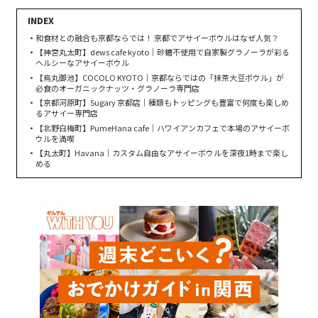
和食材との融合も京都ならでは！ 京都でアサイーボウルはなぜ人気？
【神宮丸太町】dews cafe kyoto｜砂糖不使用で自家製グラノーラが彩る
ヘルシーなアサイーボウル
【烏丸御池】COCOLO KYOTO｜京都ならではの「抹茶大豆ボウル」が
必食のオーガニックナッツ・グラノーラ専門店
【京都河原町】Sugary 京都店｜種類もトッピングも豊富で何度も楽しめ
るアサイー専門店
【北野白梅町】PumeHana cafe｜ハワイアンカフェで本場のアサイーボ
ウルを満喫
【丸太町】Havana｜カスタム自由なアサイーボウルを深夜1時まで楽し
める