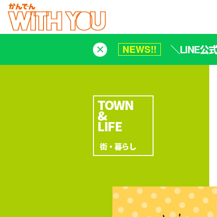
＼LINE
NEWS!!