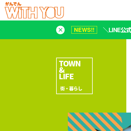
＼LINE
NEWS!!