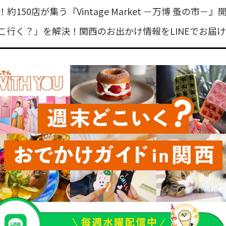
約150店が集う『Vintage Market －万博 蚤の市－』
こ行く？」を解決！関西のお出かけ情報をLINEでお届け