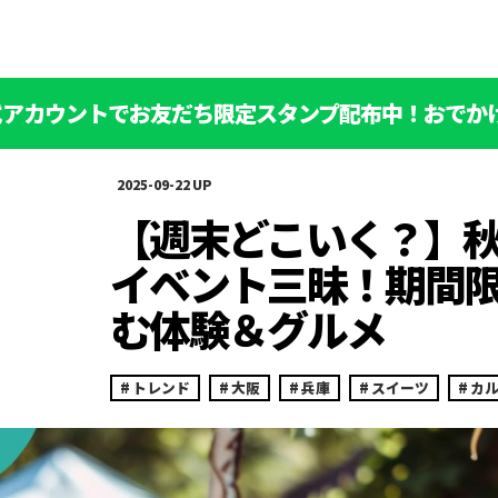
公式アカウントでお友だち限定スタンプ配布中！おでか
2025-09-22
【週末どこいく？】
イベント三昧！期間
む体験＆グルメ
トレンド
大阪
兵庫
スイーツ
カ