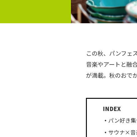
この秋、パンフェ
音楽やアートと融
が満載。秋のおで
パン好き集
サウナ×音楽