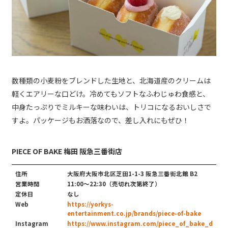
数種類の小麦粉をブレンドした生地と、北海道産のクリームは
軽くエアリーな口どけ。冷めてもソフトなふわじゅわ食感と、
中身たっぷりでミルキーな味わいは、トリコになるおいしさで
すよ。パッケージもお洒落なので、差し入れにもぜひ！
PIECE OF BAKE 梅田 阪急三番街店
住所
大阪府大阪市北区芝田1-1-3 阪急三番街北館 B2
営業時間
11:00～22:30（売切れ次第終了）
定休日
なし
Web
https://yorkys-
entertainment.co.jp/brands/piece-of-bake
Instagram
https://www.instagram.com/piece_of_bake_d