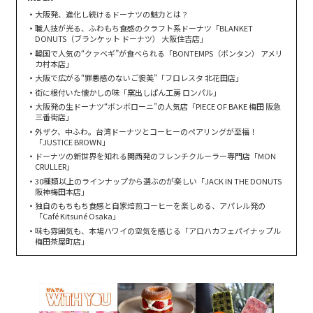
大阪発、進化し続けるドーナツの魅力とは？
職人技が光る、ふわもち食感のクラフト系ドーナツ「BLANKET
DONUTS（ブランケット ドーナツ） 大阪住吉店」
韓国で人気の“クァベギ”が食べられる「BONTEMPS（ボンタン） アメリ
カ村本店」
大阪で広がる“罪悪感のないご褒美”「フロレスタ 北花田店」
街に根付いた懐かしの味「窯出しぱん工房 ロンパル」
大阪発の生ドーナツ“ボンボローニ”の人気店「PIECE OF BAKE 梅田 阪急
三番街店」
外ザク、中ふわ。台湾ドーナツとコーヒーのペアリングが至福！
「JUSTICE BROWN」
ドーナツの新世界を知れる関西発のフレンチクルーラー専門店「MON
CRULLER」
30種類以上のラインナップから選ぶのが楽しい「JACK IN THE DONUTS
阪神梅田本店」
独自のもちもち食感と自家焙煎コーヒーを楽しめる、アパレル発の
「Café Kitsuné Osaka」
味も雰囲気も、本場ハワイの空気を感じる「アロハカフェパイナップル
梅田茶屋町店」