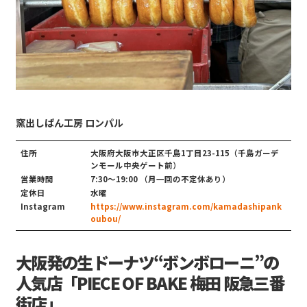
窯出しぱん工房 ロンパル
住所
大阪府大阪市大正区千島1丁目23-115（千島ガーデ
ンモール中央ゲート前）
営業時間
7:30〜19:00 （月一回の不定休あり）
定休日
水曜
Instagram
https://www.instagram.com/kamadashipank
oubou/
大阪発の生ドーナツ“ボンボローニ”の
人気店「PIECE OF BAKE 梅田 阪急三番
街店」