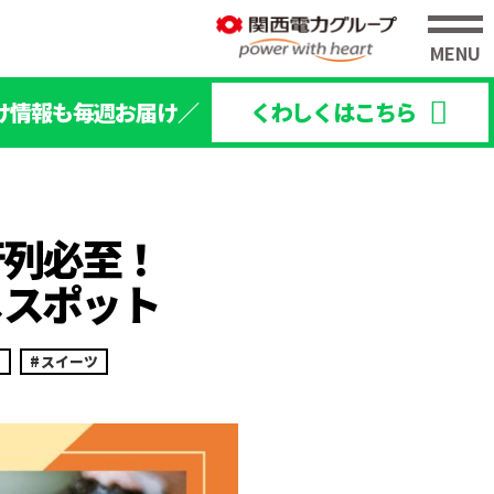
け情報も毎週お届け／
くわしくはこちら
行列必至！
メスポット
ェ
スイーツ