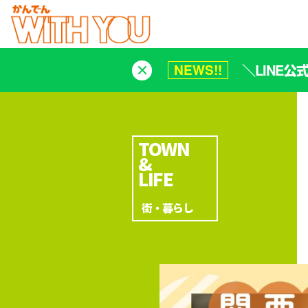
＼LINE
NEWS!!