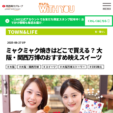
＼LINE公式アカウントでお友だち限定スタンプ配布中！お
くわしくはこちら
でかけ情報も毎週お届け／
2025-08-27
ミャクミャク焼きはどこで買える？ 大
阪・関西万博のおすすめ映えスイーツ
大阪
大阪・関西万博
スイーツ
大阪万博ストーリー
SNS映え