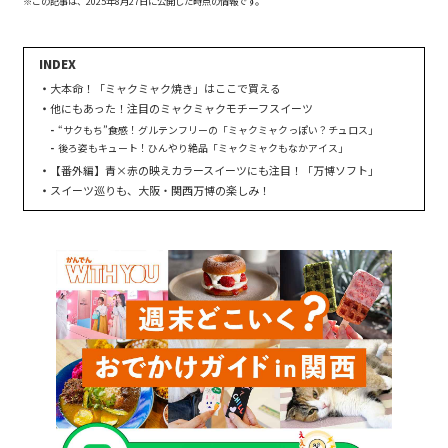
※この記事は、2025年8月27日に公開した時点の情報です。
大本命！「ミャクミャク焼き」はここで買える
他にもあった！注目のミャクミャクモチーフスイーツ
“サクもち”食感！グルテンフリーの「ミャクミャクっぽい？チュロス」
後ろ姿もキュート！ひんやり絶品「ミャクミャクもなかアイス」
【番外編】青×赤の映えカラースイーツにも注目！「万博ソフト」
スイーツ巡りも、大阪・関西万博の楽しみ！