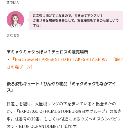
さやぱん
注文後に揚げてくれるので、できたてアツアツ！
さまざまな場所を背景にして、写真撮影をするのも楽しいで
すね！
まなまな
▼ミャクミャクっぽい？チュロスの販売場所
・
「Earth Sweets PRESENTED BY TAKESHITA SEIKA」（静け
さの森ゾーン）
後ろ姿もキュート！ひんやり絶品「ミャクミャクもなかアイ
ス」
日差しを避け、大屋根リングの下を歩いていると出会えたの
が、「EXPO2025 OFFICIAL STORE JR西日本グループ」の販売
車。柱番号の19番、もしくは付近にあるウズベキスタンパビリ
オン・BLUE OCEAN DOMEが目印です。