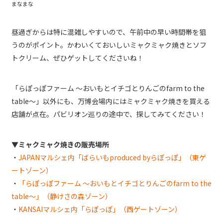
まなまな
昼過ぎからは特に混雑しやすいので、午前中の早い時間帯を狙
うのがポイント。かわいくておいしいミャクミャク焼きとソフ
トクリーム、ぜひゲットしてくださいね！
「らぽっぽファーム ～おいもとイチゴとりんごのfarm to the
table～」以外にも、万博会場内にはミャクミャク焼きを買える
店舗が点在。パビリオン巡りの途中で、探してみてください！
▼ミャクミャク焼きの販売場所
・
JAPANマルシェ内「ばらいもproduced byらぽっぽ」（東ゲ
ートゾーン）
・
「らぽっぽファーム ～おいもとイチゴとりんごのfarm to the
table～」（静けさの森ゾーン）
・
KANSAIマルシェ内「らぽっぽ」（西ゲートゾーン）