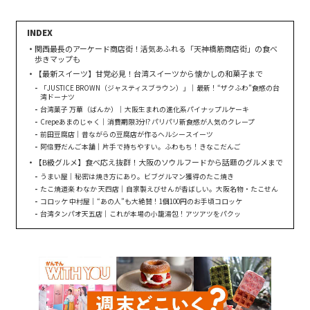
関西最長のアーケード商店街！活気あふれる「天神橋筋商店街」の食べ
歩きマップも
【最新スイーツ】甘党必見！台湾スイーツから懐かしの和菓子まで
「JUSTICE BROWN（ジャスティスブラウン）」｜最新！“ザクふわ”食感の台
湾ドーナツ
台湾菓子 万華（ばんか）｜大阪生まれの進化系パイナップルケーキ
Crepeあまのじゃく｜消費期限3分!? パリパリ新食感が人気のクレープ
前田豆腐店｜昔ながらの豆腐店が作るヘルシースイーツ
阿倍野だんご本舗｜片手で持ちやすい。ふわもち！きなこだんご
【B級グルメ】食べ応え抜群！大阪のソウルフードから話題のグルメまで
うまい屋｜秘密は焼き方にあり。ビブグルマン獲得のたこ焼き
たこ焼道楽 わなか 天四店｜自家製えびせんが香ばしい。大阪名物・たこせん
コロッケ 中村屋｜“あの人”も大絶賛！1個100円のお手頃コロッケ
台湾タンパオ天五店｜これが本場の小籠湯包！アツアツをパクッ