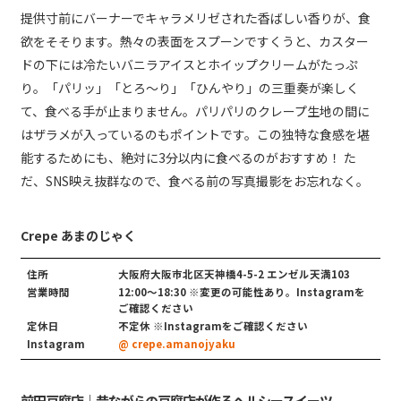
提供寸前にバーナーでキャラメリゼされた香ばしい香りが、食
欲をそそります。熱々の表面をスプーンですくうと、カスター
ドの下には冷たいバニラアイスとホイップクリームがたっぷ
り。「パリッ」「とろ～り」「ひんやり」の三重奏が楽しく
て、食べる手が止まりません。パリパリのクレープ生地の間に
はザラメが入っているのもポイントです。この独特な食感を堪
能するためにも、絶対に3分以内に食べるのがおすすめ！ た
だ、SNS映え抜群なので、食べる前の写真撮影をお忘れなく。
Crepe あまのじゃく
住所
大阪府大阪市北区天神橋4-5-2 エンゼル天満103
営業時間
12:00〜18:30 ※変更の可能性あり。Instagramを
ご確認ください
定休日
不定休 ※Instagramをご確認ください
Instagram
@ crepe.amanojyaku
前田豆腐店｜昔ながらの豆腐店が作るヘルシースイーツ