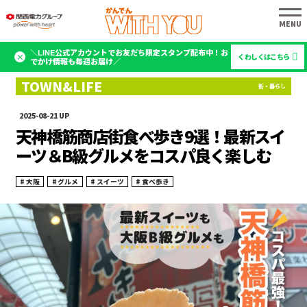
＼LINE公式アカウントでお友だち限定スタンプ配布中！お
くわしくはこちら
でかけ情報も毎週お届け／
2025-08-21
天神橋筋商店街食べ歩き9選！最新スイ
ーツ＆B級グルメをコスパ良く楽しむ
大阪
グルメ
スイーツ
食べ歩き