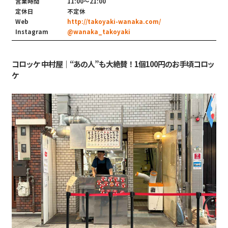
営業時間
11:00～21:00
定休日
不定休
Web
http://takoyaki-wanaka.com/
Instagram
@wanaka_takoyaki
コロッケ 中村屋｜“あの人”も大絶賛！1個100円のお手頃コロッ
ケ