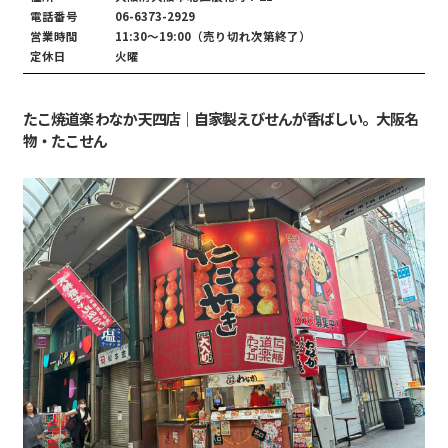
電話番号
06-6373-2929
営業時間
11:30～19:00（売り切れ次第終了）
定休日
火曜
たこ焼道楽 わなか 天四店｜自家製えびせんが香ばしい。大阪名
物・たこせん