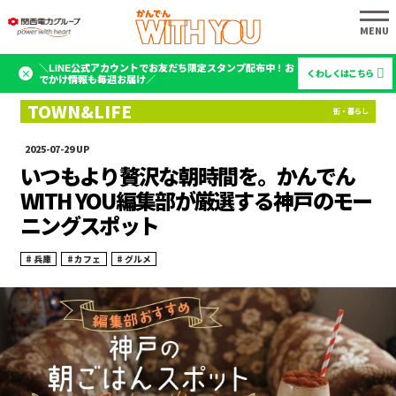
＼LINE公式アカウントでお友だち限定スタンプ配布中！お
くわしくはこちら
でかけ情報も毎週お届け／
2025-07-29
いつもより贅沢な朝時間を。かんでん
WITH YOU編集部が厳選する神戸のモー
ニングスポット
兵庫
カフェ
グルメ