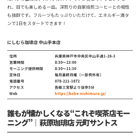
れ、目でも楽しめる一皿。深煎りの自家焙煎コーヒーとの相性
も抜群です。フルーツもたっぷりいただけて、エネルギー満タ
ンで1日をスタートできます！
にしむら珈琲店 中山手本店
住所
兵庫県神戸市中央区中山手通1-26-3
営業時間
8:30～23:00
モーニング提供時間
8:30～11:30
定休日
毎月最終月曜（一部例外有）
電話番号
078-221-1872
アクセス
各線三宮駅より徒歩5分
Web
https://kobe-nishimura.jp/
誰もが懐かしくなる“これぞ喫茶店モー
ニング”｜萩原珈琲店 元町サントス