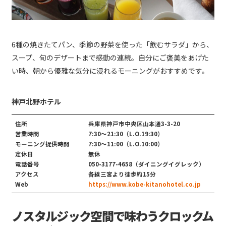
6種の焼きたてパン、季節の野菜を使った「飲むサラダ」から、
スープ、旬のデザートまで感動の連続。自分にご褒美をあげた
い時、朝から優雅な気分に浸れるモーニングがおすすめです。
神戸北野ホテル
住所
兵庫県神戸市中央区山本通3-3-20
営業時間
7:30〜21:30（L.O.19:30）
モーニング提供時間
7:30～11:00（L.O.10:00）
定休日
無休
電話番号
050-3177-4658（ダイニングイグレック）
アクセス
各線三宮より徒歩約15分
Web
https://www.kobe-kitanohotel.co.jp
ノスタルジック空間で味わうクロックム