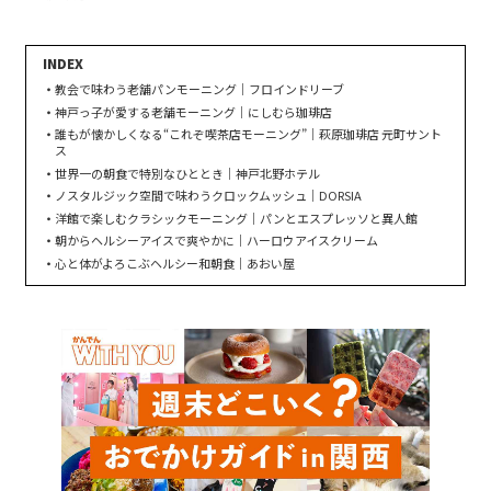
教会で味わう老舗パンモーニング｜フロインドリーブ
神戸っ子が愛する老舗モーニング｜にしむら珈琲店
誰もが懐かしくなる“これぞ喫茶店モーニング”｜萩原珈琲店 元町サント
ス
世界一の朝食で特別なひととき｜神戸北野ホテル
ノスタルジック空間で味わうクロックムッシュ｜DORSIA
洋館で楽しむクラシックモーニング｜パンとエスプレッソと異人館
朝からヘルシーアイスで爽やかに｜ハーロウアイスクリーム
心と体がよろこぶヘルシー和朝食｜あおい屋