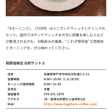
「Bモーニング」（750円）はミニサンドウィッチとドリンクの
セット。店内ではサンドウィッチを片手に読書を楽しむ人など
が散見されるのも、お馴染みの風景。“これぞ喫茶店”な雰囲気
とモーニングを、ぜひ味わってください。
萩原珈琲店 元町サントス
住所
兵庫県神戸市中央区元町通2-3-12
営業時間
8:00〜19:00（L.O.18:30）
モーニング提供時間
8:00～11:30
定休日
木曜
電話番号
078-331-1079
アクセス
JR・阪神元町駅から徒歩約2分
Web
https://www.hagihara-coffee.com/