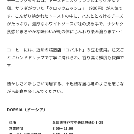
モーニングタイムは、トーストにスクランブルエッグかゆで
卵、サラダがついた「クロックムッシュ」（900円）が人気で
す。こんがり焼かれたトーストの中に、ハムととろけるチーズ
がたっぷり。濃厚なホワイトソースが味の決め手で、サクサク
食感とまろやかな味わいが朝の体にじんわり染み渡ります…！
コーヒーには、近隣の焙煎店「コバルト」の豆を使用。注文ご
とにハンドドリップで丁寧に淹れられ、香り高く鮮度も抜群で
す。
懐かしさと新しさが同居する、不思議な居心地のよさを感じな
がら朝食を楽しんでください。
DORSIA（ドーシア）
住所
兵庫県神戸市中央区旭通3-1-29
営業時間
8:00～21:00