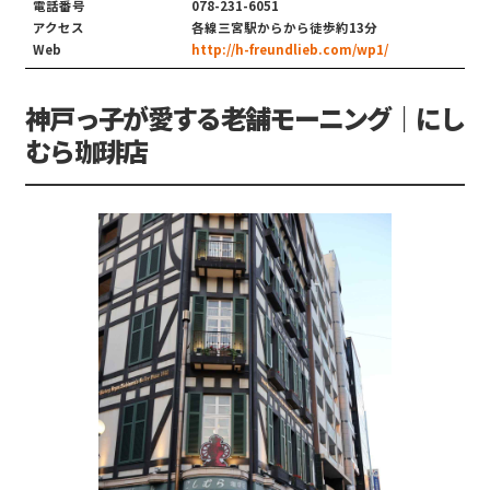
電話番号
078-231-6051
アクセス
各線三宮駅からから徒歩約13分
Web
http://h-freundlieb.com/wp1/
神戸っ子が愛する老舗モーニング｜にし
むら珈琲店