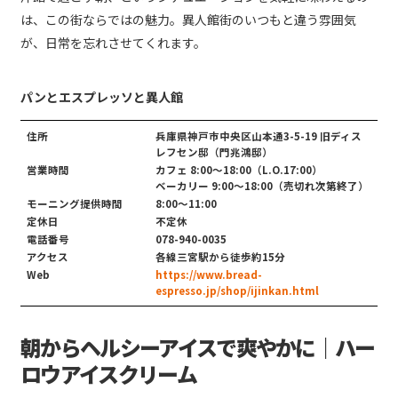
は、この街ならではの魅力。異人館街のいつもと違う雰囲気
が、日常を忘れさせてくれます。
パンとエスプレッソと異人館
住所
兵庫県神戸市中央区山本通3-5-19 旧ディス
レフセン邸（門兆鴻邸）
営業時間
カフェ 8:00～18:00（L.O.17:00）
ベーカリー 9:00～18:00（売切れ次第終了）
モーニング提供時間
8:00〜11:00
定休日
不定休
電話番号
078-940-0035
アクセス
各線三宮駅から徒歩約15分
Web
https://www.bread-
espresso.jp/shop/ijinkan.html
朝からヘルシーアイスで爽やかに｜ハー
ロウアイスクリーム