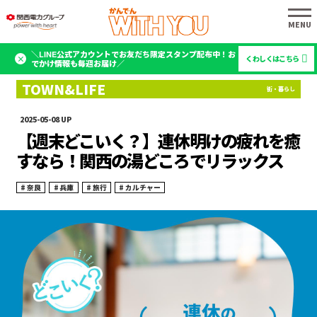
＼LINE公式アカウントでお友だち限定スタンプ配布中！お
くわしくはこちら
でかけ情報も毎週お届け／
2025-05-08
【週末どこいく？】連休明けの疲れを癒
すなら！関西の湯どころでリラックス
奈良
兵庫
旅行
カルチャー