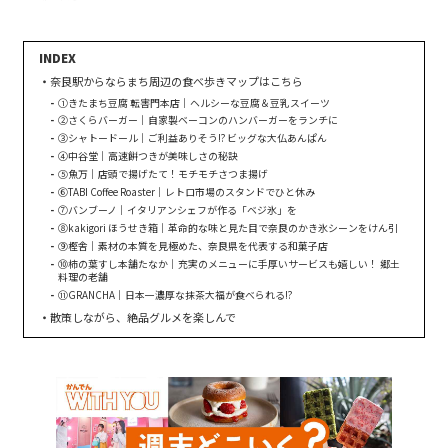
奈良駅からならまち周辺の食べ歩きマップはこちら
①きたまち豆腐 転害門本店｜ヘルシーな豆腐＆豆乳スイーツ
②さくらバーガー｜自家製ベーコンのハンバーガーをランチに
③シャトードール｜ご利益ありそう!? ビッグな大仏あんぱん
④中谷堂｜高速餅つきが美味しさの秘訣
⑤魚万｜店頭で揚げたて！モチモチさつま揚げ
⑥TABI Coffee Roaster｜レトロ市場のスタンドでひと休み
⑦バンブーノ｜イタリアンシェフが作る「ベジ氷」を
⑧kakigori ほうせき箱｜革命的な味と見た目で奈良のかき氷シーンをけん引
⑨樫舎｜素材の本質を見極めた、奈良県を代表する和菓子店
⑩柿の葉すし本舗たなか｜充実のメニューに手厚いサービスも嬉しい！ 郷土
料理の老舗
⑪GRANCHA｜日本一濃厚な抹茶大福が食べられる!?
散策しながら、絶品グルメを楽しんで