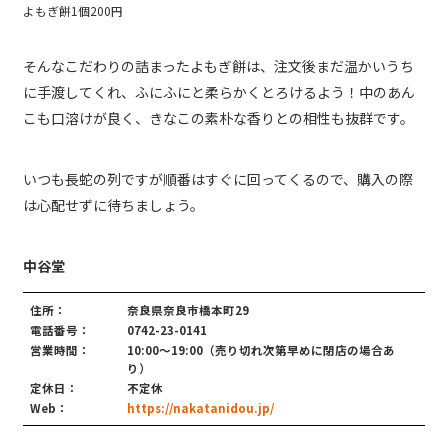
よもぎ餅1個200円
そんなこだわりの詰まったよもぎ餅は、注文後まだ温かいうち
に手渡してくれ、ふにふにと柔らかくとろけるよう！中のあん
こも口溶けが良く、きなこの素朴な香りとの相性も抜群です。
いつも長蛇の列ですが順番はすぐに回ってくるので、購入の際
は心配せずに待ちましょう。
中谷堂
住所：
奈良県奈良市橋本町29
電話番号：
0742-23-0141
営業時間：
10:00～19:00（売り切れ次第早めに閉店の場合あ
り）
定休日：
不定休
Web：
https://nakatanidou.jp/