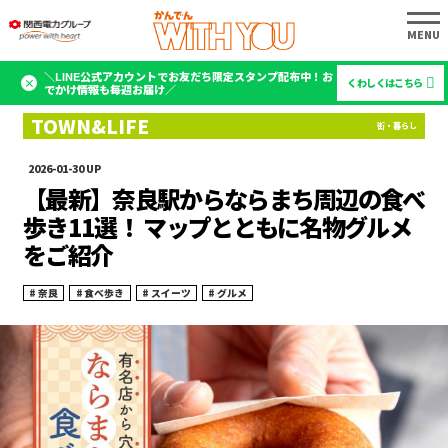
＼LINE公式アカウントでお友だち限定スタンプ配布中！お
くわしくはこちら
でかけ情報も毎週お届け／
2026-01-30
【最新】奈良駅からならまち周辺の食べ
歩き11選！ マップとともに名物グルメ
をご紹介
奈良
食べ歩き
スイーツ
グルメ