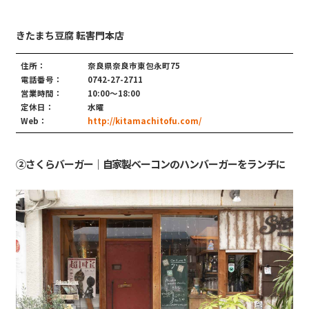
きたまち豆腐 転害門本店
住所：
奈良県奈良市東包永町75
電話番号：
0742-27-2711
営業時間：
10:00〜18:00
定休日：
水曜
Web：
http://kitamachitofu.com/
②さくらバーガー｜自家製ベーコンのハンバーガーをランチに