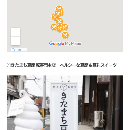
①きたまち豆腐 転害門本店｜ヘルシーな豆腐＆豆乳スイーツ