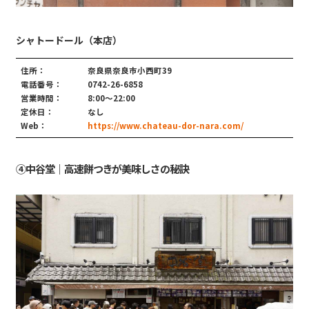
シャトードール（本店）
住所：
奈良県奈良市小西町39
電話番号：
0742-26-6858
営業時間：
8:00～22:00
定休日：
なし
Web：
https://www.chateau-dor-nara.com/
④中谷堂｜高速餅つきが美味しさの秘訣