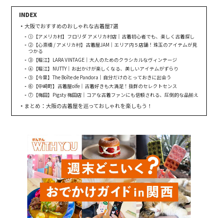
大阪でおすすめのおしゃれな古着屋7選
①【アメリカ村】フロリダ アメリカ村店｜古着初心者でも、楽しく古着探し
②【心斎橋 / アメリカ村】古着屋JAM｜エリア内５店舗！珠玉のアイテムが見
つかる
③【堀江】LARA VINTAGE｜大人のためのクラシカルなヴィンテージ
④【堀江】NUTTY｜お出かけが楽しくなる、美しいアイテムがずらり
⑤【今里】The Boîte de Pandora｜自分だけのとっておきに出会う
⑥【中崎町】古着屋olfe｜古着好きも大満足！抜群のセレクトセンス
⑦【梅田】Pigsty 梅田店｜コアな古着ファンにも信頼される、圧倒的な品揃え
まとめ：大阪の古着屋を巡っておしゃれを楽しもう！