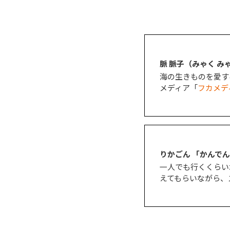
脈 脈子（みゃく み
海の生きものを愛す
メディア「
フカメデ
りかごん 「かんでんW
一人でも行くくらい
えてもらいながら、