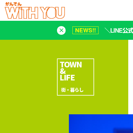
＼LINE
NEWS!!