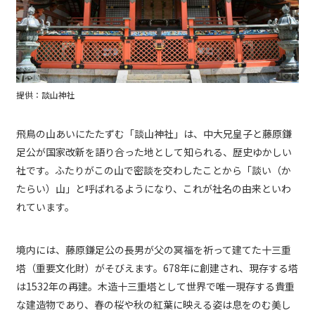
提供：談山神社
飛鳥の山あいにたたずむ「談山神社」は、中大兄皇子と藤原鎌
足公が国家改新を語り合った地として知られる、歴史ゆかしい
社です。ふたりがこの山で密談を交わしたことから「談い（か
たらい）山」と呼ばれるようになり、これが社名の由来といわ
れています。
境内には、藤原鎌足公の長男が父の冥福を祈って建てた十三重
塔（重要文化財）がそびえます。678年に創建され、現存する塔
は1532年の再建。木造十三重塔として世界で唯一現存する貴重
な建造物であり、春の桜や秋の紅葉に映える姿は息をのむ美し