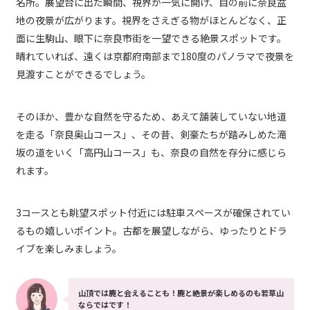
名所。展望台に出た瞬間、視界が一気に開け、目の前に奈良盆
地の夜景が広がります。視界をさえぎる物がほとんどなく、正
面に生駒山、眼下に奈良市街を一望できる絶景スポットです。
晴れていれば、遠くは京都府南部まで180度のパノラマで夜景を
見渡すことができるでしょう。
そのほか、豊かな自然を守るため、あえて舗装していない地道
を走る「奈良奥山コース」、その昔、剣豪たちが踏みしめた滝
坂の道をいく「高円山コース」も、奈良の自然を存分に感じら
れます。
3コースとも眺望スポット付近には駐車スペースが確保されてい
るもの嬉しいポイント。古都を展望しながら、ゆったりとドラ
イブを楽しみましょう。
山頂では鹿と会えることも！鹿と絶景が楽しめるのも若草山
ならではです！