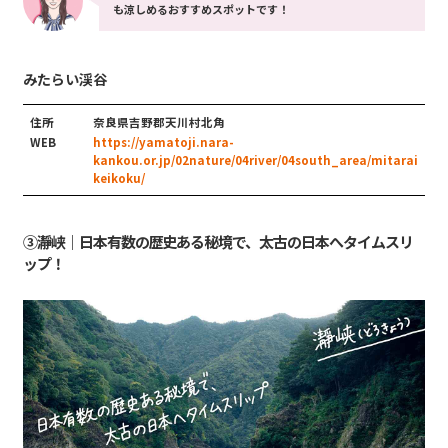
も涼しめるおすすめスポットです！
みたらい渓谷
住所
奈良県吉野郡天川村北角
WEB
https://yamatoji.nara-
kankou.or.jp/02nature/04river/04south_area/mitarai
keikoku/
③瀞峡｜日本有数の歴史ある秘境で、太古の日本へタイムスリ
ップ！