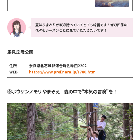
夏はひまわりが咲き誇っていてとても綺麗です！ぜひ四季の
花々をシーズンごとに見ていただきたいです！
馬見丘陵公園
住所
奈良県北葛城郡河合町佐味田2202
WEB
https://www.pref.nara.jp/1780.htm
⑨ボウケンノモリ やまぞえ｜森の中で“本気の冒険”を！