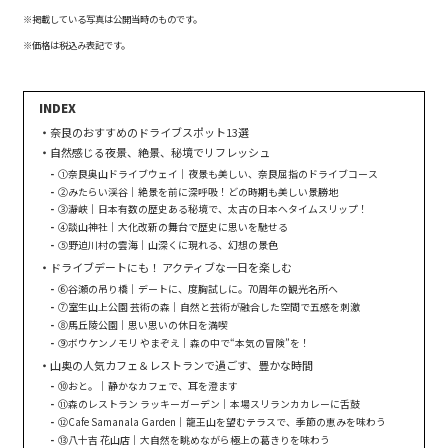
※掲載している写真は公開当時のものです。
※価格は税込み表記です。
奈良のおすすめのドライブスポット13選
自然感じる夜景、絶景、秘境でリフレッシュ
①奈良奥山ドライブウェイ｜夜景も美しい、奈良屈指のドライブコース
②みたらい渓谷｜絶景を前に深呼吸！どの時期も美しい景勝地
③瀞峡｜日本有数の歴史ある秘境で、太古の日本へタイムスリップ！
④談山神社｜大化改新の舞台で歴史に思いを馳せる
⑤野迫川村の雲海｜山深くに現れる、幻想の景色
ドライブデートにも！ アクティブな一日を楽しむ
⑥谷瀬の吊り橋｜デートに、度胸試しに。70周年の観光名所へ
⑦室生山上公園 芸術の森｜自然と芸術が融合した空間で五感を刺激
⑧馬丘陵公園｜思い思いの休日を満喫
⑨ボウケンノモリ やまぞえ｜森の中で“本気の冒険”を！
山奥の人気カフェ＆レストランで過ごす、豊かな時間
⑩おと。｜静かなカフェで、耳を澄ます
⑪森のレストラン ラッキーガーデン｜本場スリランカカレーに舌鼓
⑫Cafe Samanala Garden｜龍王山を望むテラスで、季節の恵みを味わう
⑬八十吉 花山店｜大自然を眺めながら極上の葛きりを味わう