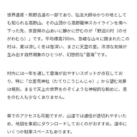
世界遺産・熊野古道の一部であり、弘法大師ゆかりの地として
も知られる高野山。その山頂から高野龍神スカイラインを南へ
下った先、奈良県の山あいに静かに佇むのが「野迫川村（のせ
がわむら）」です。平均標高700m、急峻な山々に囲まれたこの
村は、夏は涼しく冬は雪深い、まさに天空の里。冷涼な気候が
生み出す自然現象のひとつが、幻想的な“雲海”です。
村内には一年を通して雲海が出やすいスポットが点在してお
り、特に「立里荒神社（たてりこうじんじゃ）」から望む光景
は格別。まるで天上の世界をのぞくような神秘的な眺めに、息
をのむ人も少なくありません。
車でのアクセスも可能ですが、山道では通信が途切れやすいた
め、地図を事前にダウンロードしておくのがおすすめ。道中に
いくつか駐車スペースもあります。