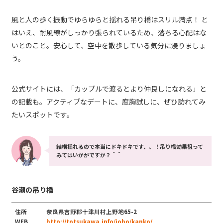
風と人の歩く振動でゆらゆらと揺れる吊り橋はスリル満点！ と
はいえ、耐風線がしっかり張られているため、落ちる心配はな
いとのこと。安心して、空中を散歩している気分に浸りましょ
う。
公式サイトには、「カップルで渡るとより仲良しになれる」と
の記載も。アクティブなデートに、度胸試しに、ぜひ訪れてみ
たいスポットです。
結構揺れるので本当にドキドキです、、！吊り橋効果狙って
みてはいかがですか？＾＾
谷瀬の吊り橋
住所
奈良県吉野郡十津川村上野地65-2
WEB
http://totsukawa.info/joho/kanko/