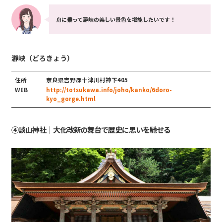
舟に乗って瀞峡の美しい景色を堪能したいです！
瀞峡（どろきょう）
住所
奈良県吉野郡十津川村神下405
WEB
http://totsukawa.info/joho/kanko/6doro-
kyo_gorge.html
④談山神社｜大化改新の舞台で歴史に思いを馳せる