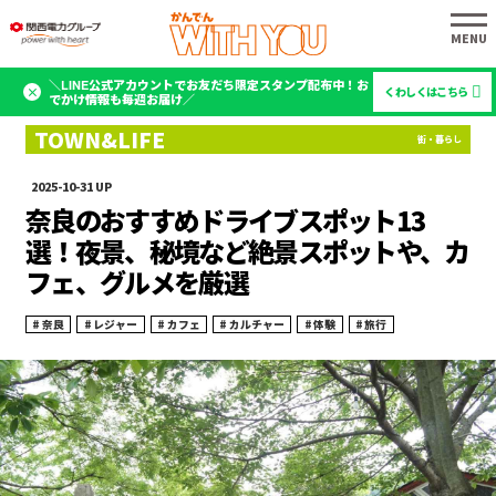
＼LINE公式アカウントでお友だち限定スタンプ配布中！お
くわしくはこちら
でかけ情報も毎週お届け／
2025-10-31
奈良のおすすめドライブスポット13
選！夜景、秘境など絶景スポットや、カ
フェ、グルメを厳選
奈良
レジャー
カフェ
カルチャー
体験
旅行