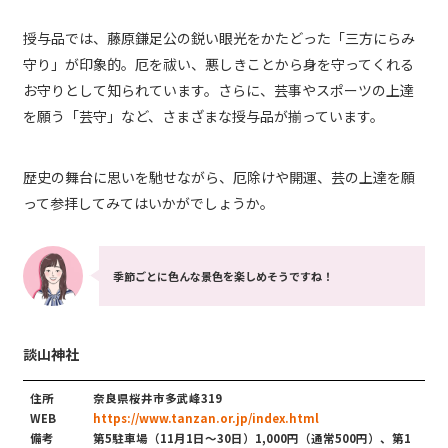
授与品では、藤原鎌足公の鋭い眼光をかたどった「三方にらみ
守り」が印象的。厄を祓い、悪しきことから身を守ってくれる
お守りとして知られています。さらに、芸事やスポーツの上達
を願う「芸守」など、さまざまな授与品が揃っています。
歴史の舞台に思いを馳せながら、厄除けや開運、芸の上達を願
って参拝してみてはいかがでしょうか。
季節ごとに色んな景色を楽しめそうですね！
談山神社
住所
奈良県桜井市多武峰319
WEB
https://www.tanzan.or.jp/index.html
備考
第5駐車場（11月1日〜30日）1,000円（通常500円）、第1