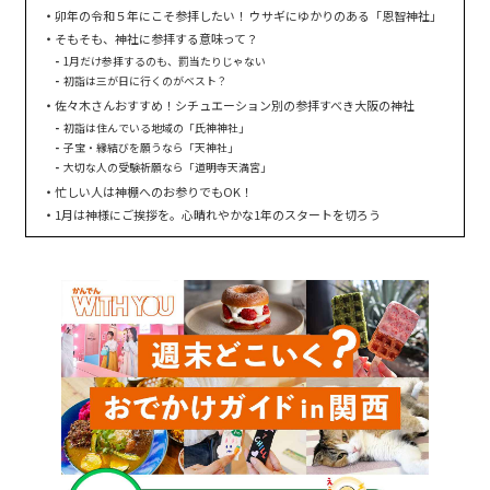
卯年の令和５年にこそ参拝したい！ ウサギにゆかりのある「恩智神社」
そもそも、神社に参拝する意味って？
1月だけ参拝するのも、罰当たりじゃない
初詣は三が日に行くのがベスト？
佐々木さんおすすめ！シチュエーション別の参拝すべき大阪の神社
初詣は住んでいる地域の「氏神神社」
子宝・縁結びを願うなら「天神社」
大切な人の受験祈願なら「道明寺天満宮」
忙しい人は神棚へのお参りでもOK！
1月は神様にご挨拶を。心晴れやかな1年のスタートを切ろう