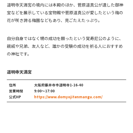
道明寺天満宮の境内には本殿のほか、菅原道真公が遺した御神
宝などを展示している宝物館や菅原道真公が愛したという梅の
花が咲き誇る梅園などもあり、見ごたえたっぷり。
自分自身ではなく甥の成功を願ったという覚寿尼公のように、
親戚や兄弟、友人など、誰かの受験の成功を祈る人におすすめ
の神社です。
道明寺天満宮
住所
大阪府藤井寺市道明寺1-16-40
営業時間
9:00～17:00
公式HP
https://www.domyojitenmangu.com/