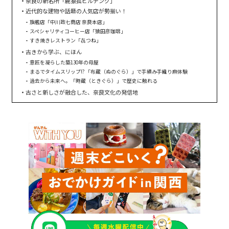
奈良の新名所「鹿猿狐ビルヂング」
近代的な建物や話題の人気店が勢揃い！
旗艦店「中川政七商店 奈良本店」
スペシャリティコーヒー店「猿田彦珈琲」
すき焼きレストラン「㐂つね」
古きから学ぶ、にほん
意匠を凝らした築130年の母屋
まるでタイムスリップ!? 「布蔵（ぬのぐら）」で手績み手織り麻体験
過去から未来へ。「時蔵（ときぐら）」で歴史に触れる
古さと新しさが融合した、奈良文化の発信地