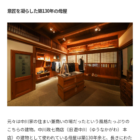
意匠を凝らした築130年の母屋
元々は中川家の住まい兼商いの場だったという風格たっぷりの
こちらの建物。中川政七商店（旧 遊中川（ゆうなかがわ） 本
店）の建物として使われている母屋は築130年余と、長きにわた