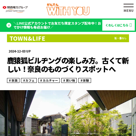
＼LINE公式アカウントでお友だち限定スタンプ配布中！お
くわしくはこちら
でかけ情報も毎週お届け／
2024-12-03
鹿猿狐ビルヂングの楽しみ方。古くて新
しい！奈良のものづくりスポットへ
奈良
カフェ
カルチャー
買い物
体験