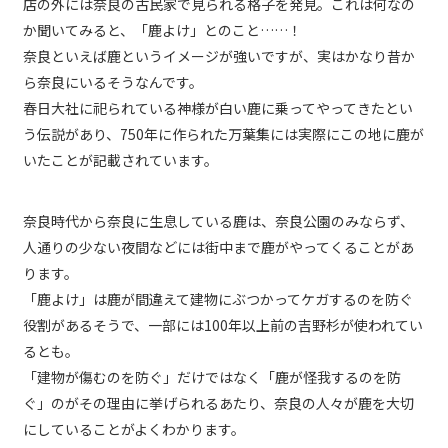
店の外には奈良の古民家で見られる格子を発見。これは何なの
か聞いてみると、「鹿よけ」とのこと……！
奈良といえば鹿というイメージが強いですが、実はかなり昔か
ら奈良にいるそうなんです。
春日大社に祀られている神様が白い鹿に乗ってやってきたとい
う伝説があり、750年に作られた万葉集には実際にこの地に鹿が
いたことが記載されています。
奈良時代から奈良に生息している鹿は、奈良公園のみならず、
人通りの少ない夜間などには街中まで鹿がやってくることがあ
ります。
「鹿よけ」は鹿が間違えて建物にぶつかってケガするのを防ぐ
役割があるそうで、一部には100年以上前の吉野杉が使われてい
るとも。
「建物が傷むのを防ぐ」だけではなく「鹿が怪我するのを防
ぐ」のがその理由に挙げられるあたり、奈良の人々が鹿を大切
にしていることがよくわかります。