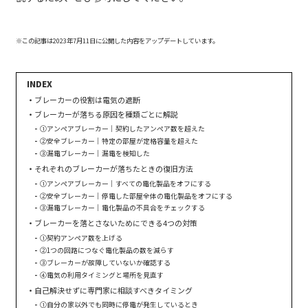
※この記事は2023年7月11日に公開した内容をアップデートしています。
ブレーカーの役割は電気の遮断
ブレーカーが落ちる原因を種類ごとに解説
①アンペアブレーカー｜契約したアンペア数を超えた
②安全ブレーカー｜特定の部屋が定格容量を超えた
③漏電ブレーカー｜漏電を検知した
それぞれのブレーカーが落ちたときの復旧方法
①アンペアブレーカー｜すべての電化製品をオフにする
②安全ブレーカー｜停電した部屋全体の電化製品をオフにする
③漏電ブレーカー｜電化製品の不具合をチェックする
ブレーカーを落とさないためにできる4つの対策
①契約アンペア数を上げる
②1つの回路につなぐ電化製品の数を減らす
③ブレーカーが故障していないか確認する
④電気の利用タイミングと場所を見直す
自己解決せずに専門家に相談すべきタイミング
①自分の家以外でも同時に停電が発生しているとき