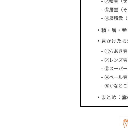
②積雲（せ
③層雲（そ
④層積雲（
積・層・巻
見かけたら
①穴あき雲
②レンズ雲
③スーパー
④ベール雲
⑤かなとこ
まとめ：雲