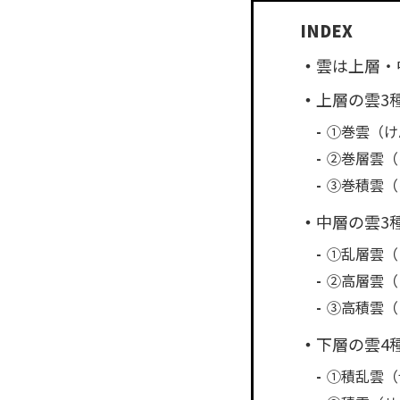
雲は上層・
上層の雲3
①巻雲（け
②巻層雲（
③巻積雲（
中層の雲3
①乱層雲（
②高層雲（
③高積雲（
下層の雲4
①積乱雲（