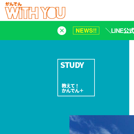
＼LINE
NEWS!!