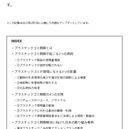
す。
※この記事は2023年2月7日に公開した内容をアップデートしています。
プラスチックゴミ問題とは
プラスチックゴミ問題が起こる2つの原因
①プラスチック製品の使用量増加
②プラスチックが自然分解されない
プラスチックゴミが環境に与える3つの影響
①動物の生息環境の減少や海洋生物の誤飲による被害
②焼却時に有害物質が発生する
③化石燃料の枯渇
プラスチックゴミ問題の4つの対策
①リデュースやリユース、リサイクル
②プラスチック使用量の削減
③プラスチックに代わる素材の開発・利用
④プラスチック資源循環促進法など法律による規制・取組み
プラスチックゴミ問題解決に向けた日本の取り組み事例
海洋プラスチックごみ対策アクションプランの策定