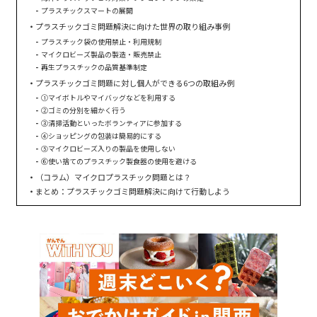
プラスチックスマートの展開
プラスチックゴミ問題解決に向けた世界の取り組み事例
プラスチック袋の使用禁止・利用規制
マイクロビーズ製品の製造・販売禁止
再生プラスチックの品質基準制定
プラスチックゴミ問題に対し個人ができる6つの取組み例
①マイボトルやマイバッグなどを利用する
②ゴミの分別を細かく行う
③清掃活動といったボランティアに参加する
④ショッピングの包装は簡易的にする
⑤マイクロビーズ入りの製品を使用しない
⑥使い捨てのプラスチック製食器の使用を避ける
（コラム）マイクロプラスチック問題とは？
まとめ：プラスチックゴミ問題解決に向けて行動しよう