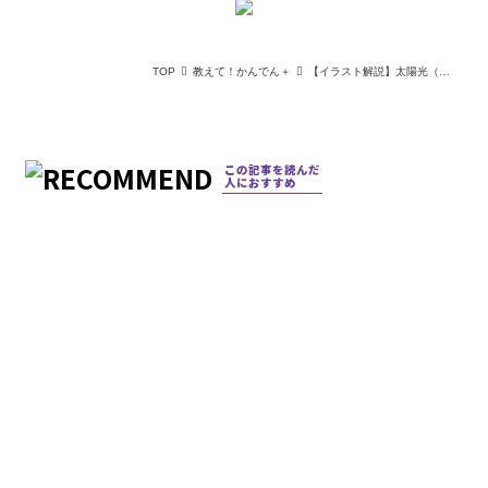
TOP
教えて！かんでん＋
【イラスト解説】太陽光（ソーラー）発電の仕組みとは？売電やメリット・課題を解説
この記事を読んだ
人におすすめ
公式SNSもフォローしてください！
個人情報保護方針
推奨環境
関西電力コーポレートサイト
© KEPCO THE KANSAI ELECTRIC POWER CO., INC.