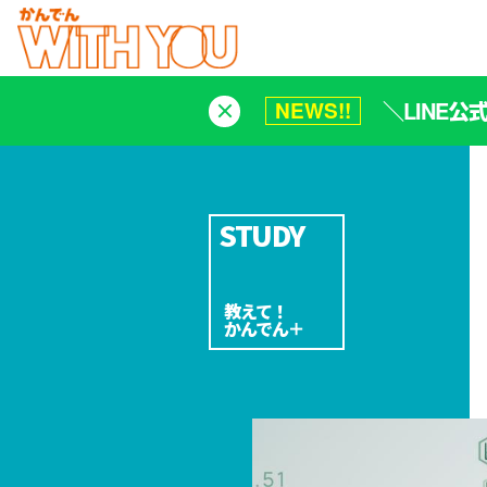
＼LINE
NEWS!!