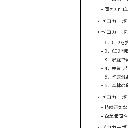
国の205
ゼロカーボ
ゼロカーボ
1．CO2
2．CO2
3．家庭で
4．産業で
5．輸送分
6．森林の
ゼロカーボ
持続可能な
企業価値や
ゼロカーボ