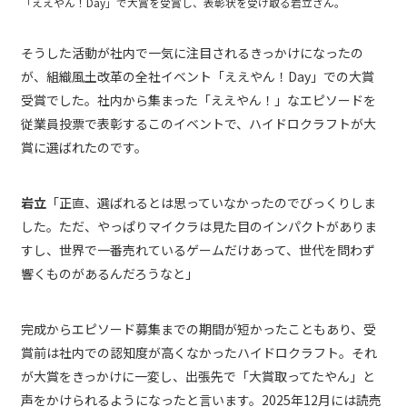
「ええやん！Day」で大賞を受賞し、表彰状を受け取る岩立さん。
そうした活動が社内で一気に注目されるきっかけになったの
が、組織風土改革の全社イベント「ええやん！Day」での大賞
受賞でした。社内から集まった「ええやん！」なエピソードを
従業員投票で表彰するこのイベントで、ハイドロクラフトが大
賞に選ばれたのです。
岩立
「正直、選ばれるとは思っていなかったのでびっくりしま
した。ただ、やっぱりマイクラは見た目のインパクトがありま
すし、世界で一番売れているゲームだけあって、世代を問わず
響くものがあるんだろうなと」
完成からエピソード募集までの期間が短かったこともあり、受
賞前は社内での認知度が高くなかったハイドロクラフト。それ
が大賞をきっかけに一変し、出張先で「大賞取ってたやん」と
声をかけられるようになったと言います。2025年12月には読売