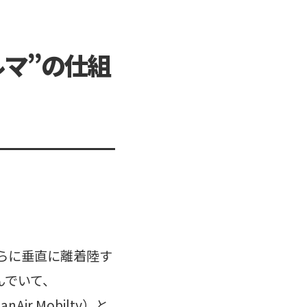
マ”の仕組
らに垂直に離着陸す
んでいて、
banAir Mobilty）と