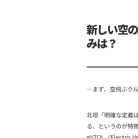
新しい空の
みは？
―まず、空飛ぶク
北垣「明確な定義
る、というのが特
eVTOL（Electric V