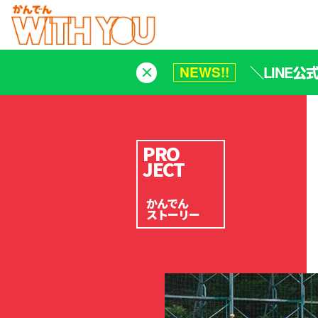
＼LINE
NEWS!!