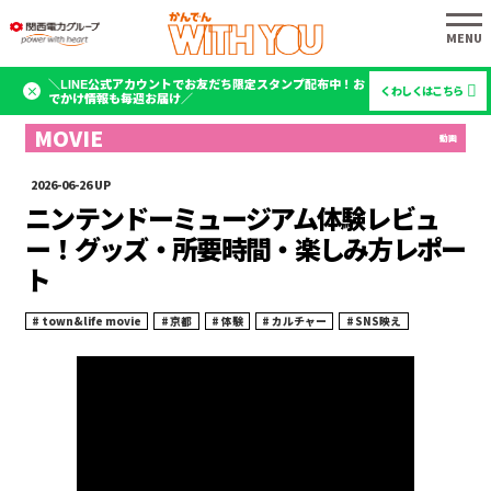
＼LINE公式アカウントでお友だち限定スタンプ配布中！お
くわしくはこちら
でかけ情報も毎週お届け／
2026-06-26
ニンテンドーミュージアム体験レビュ
ー！グッズ・所要時間・楽しみ方レポー
ト
town&life movie
京都
体験
カルチャー
SNS映え