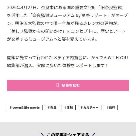
2026年4月27日、奈良市にある国の重要文化財「旧奈良監獄」
を活用した「奈良監獄ミュージアム by 星野リゾート」がオープ
ン。明治五大監獄の中で唯一全貌が残る赤レンガの建物が、
「美しき監獄からの問いかけ」をコンセプトに、歴史とアート
が交差するミュージアムへと姿を変えています。
開館に先立って行われたメディア内覧会に、かんでんWITH YOU
編集部が潜入。実際に歩いた体験をレポートします！
記事を読む
town&life movie
奈良
体験
カルチャー
旅行
この記事をシェアする