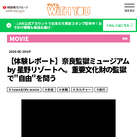
＼LINE公式アカウントでお友だち限定スタンプ配布中！お
くわしくはこちら
でかけ情報も毎週お届け／
2026-05-29
【体験レポート】奈良監獄ミュージアム
by 星野リゾートへ。重要文化財の監獄
で"自由"を問う
town&life movie
奈良
体験
カルチャー
旅行