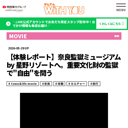
＼LINE公式アカウントでお友だち限定スタンプ配布中！お
くわしくはこちら
でかけ情報も毎週お届け／
2026-05-29
【体験レポート】奈良監獄ミュージアム
by 星野リゾートへ。重要文化財の監獄
で"自由"を問う
town&life movie
奈良
体験
カルチャー
旅行