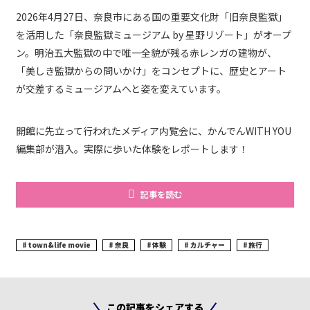
2026年4月27日、奈良市にある国の重要文化財「旧奈良監獄」
を活用した「奈良監獄ミュージアム by 星野リゾート」がオープ
ン。明治五大監獄の中で唯一全貌が残る赤レンガの建物が、
「美しき監獄からの問いかけ」をコンセプトに、歴史とアート
が交差するミュージアムへと姿を変えています。
開館に先立って行われたメディア内覧会に、かんでんWITH YOU
編集部が潜入。実際に歩いた体験をレポートします！
記事を読む
town&life movie
奈良
体験
カルチャー
旅行
この記事をシェアする